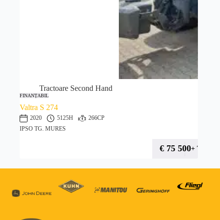
Tractoare Second Hand
FINANȚABIL
Valtra S 274
2020
5125H
266CP
IPSO TG. MURES
€
75 500
+ TVA