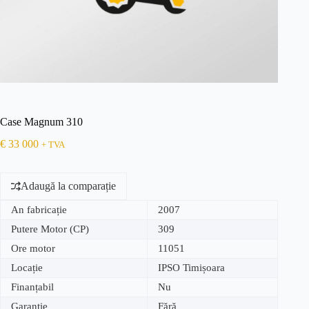
Case Magnum 310
€
33 000
+ TVA
Adaugă la comparație
An fabricație
2007
Putere Motor (CP)
309
Ore motor
11051
Locație
IPSO Timișoara
Finanțabil
Nu
Garanție
Fără