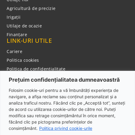
Agricultură de precizie
Irigații
Utilaje de ocazie
Finanțare
LINK-URI UTILE
Cariere
Politica cookies
Politica de confidentialitate
Notificare privind colectarea datelor cu caracter
Prețuim confidențialitatea dumneavoastră
personal
CONTACT
Folosim cookie-uri pentru a vă îmbunătăți experiența de
navigare, a afișa reclame sau conținut personalizat și a
Adresa: Şos. Bucureşti-Târgovişte, NR. 174 D,
analiza traficul nostru. Făcând clic pe „Acceptă tot”, sunteți
Mogoşoaia, Jud. Ilfov, Cod poștal: 077135
de acord cu utilizarea cookie-urilor de către noi. Puteți
modifica sau retrage consimțământul în orice moment,
Telefon: +40 373 800 222
făcând clic pe pictograma preferințelor de
Email: used@ipso.ro
consimțământ.
Politica privind cookie-urile