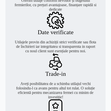
Oferim utilaje conform nevoilor și bugetului
fermierilor, cu prețuri avantajoase, finanțare rapidă si
dedicate
Date verificate
Utilajele provin din achiziții strict verificate sau flota
de închirieri iar integritatea si transparenta in raport
cu noul client sunt esențiale pentru noi.
Trade-in
Aveți posibilitatea de a schimba utilajul vechi
folosindu-l ca avans pentru altul tot rulat. O soluție
eficientă pentru mecanizarea fermei cu minim de
investiție!