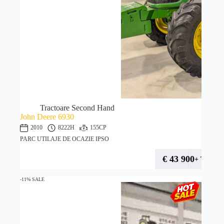
Tractoare Second Hand
John Deere 6930
2010
8222H
155CP
PARC UTILAJE DE OCAZIE IPSO
€
43 900
+ TVA
-11% SALE