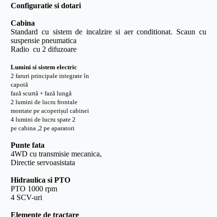
Configuratie si dotari
Cabina
Standard cu sistem de incalzire si aer conditionat. Scaun cu
suspensie pneumatica
Radio cu 2 difuzoare
Lumini si sistem electric
2 faruri principale integrate în
capotă
fază scurtă + fază lungă
2 lumini de lucru frontale
montate pe acoperișul cabinei
4 lumini de lucru spate 2
pe cabina ,2 pe aparatori
Punte fata
4WD cu transmisie mecanica,
Directie servoasistata
Hidraulica si PTO
PTO 1000 rpm
4 SCV-uri
Elemente de tractare