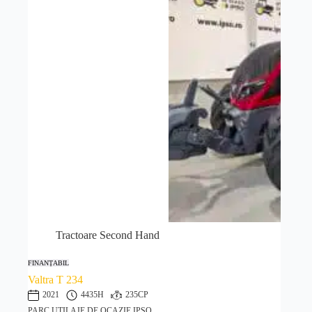
Tractoare Second Hand
FINANȚABIL
Valtra T 234
2021
4435H
235CP
PARC UTILAJE DE OCAZIE IPSO