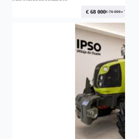
€
68 000
+ TVA
€
76 000