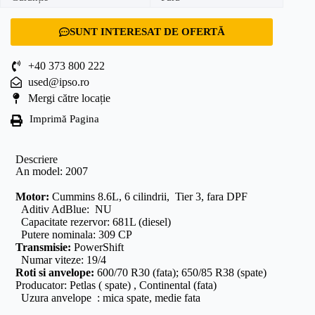
SUNT INTERESAT DE OFERTĂ
+40 373 800 222
used@ipso.ro
Mergi către locație
Imprimă Pagina
Descriere
An model: 2007
Motor:
Cummins 8.6L, 6 cilindrii, Tier 3, fara DPF
Aditiv AdBlue: NU
Capacitate rezervor: 681L (diesel)
Putere nominala: 309 CP
Transmisie:
PowerShift
Numar viteze: 19/4
Roti si anvelope:
600/70 R30 (fata); 650/85 R38 (spate)
Producator: Petlas ( spate) , Continental (fata)
Uzura anvelope : mica spate, medie fata