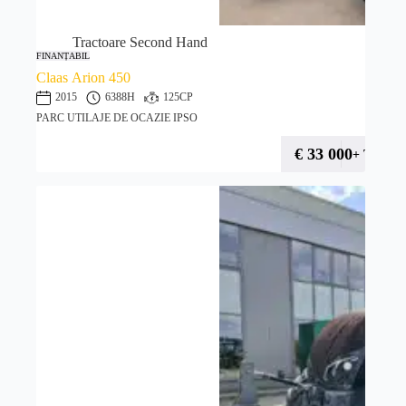
Tractoare Second Hand
FINANȚABIL
Claas Arion 450
2015
6388H
125CP
PARC UTILAJE DE OCAZIE IPSO
€
33 000
+ TVA