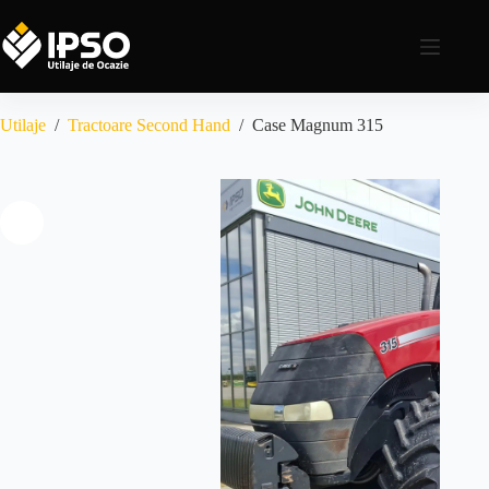
Utilaje
/
Tractoare Second Hand
/
Case Magnum 315