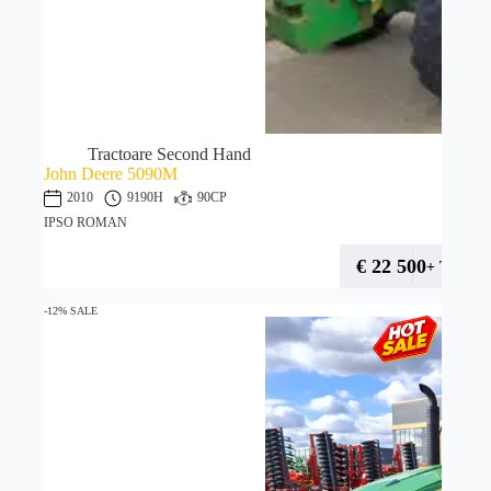
Tractoare Second Hand
John Deere 5090M
2010
9190H
90CP
IPSO ROMAN
€
22 500
+ TVA
-12% SALE