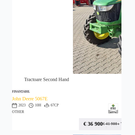
Tractoare Second Hand
FINANȚABIL
John Deere 5067E
2023
10H
67CP
OTHER
€
36 900
+ TVA
€
41 900