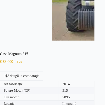
Case Magnum 315
€
83 000
+ TVA
Adaugă la comparație
An fabricație
2014
Putere Motor (CP)
315
Ore motor
5895
Locație
In curand