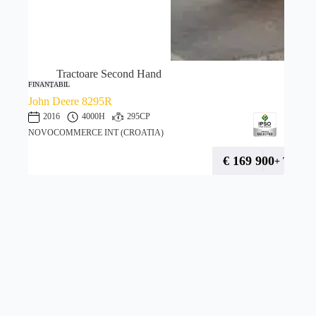
Tractoare Second Hand
FINANȚABIL
John Deere 8295R
2016
4000H
295CP
NOVOCOMMERCE INT (CROATIA)
€
169 900
+ TVA