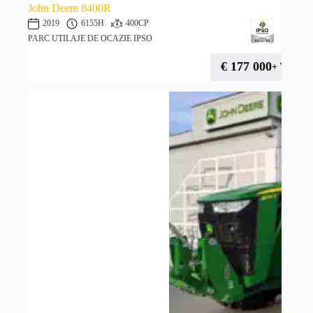
John Deere 8400R
2019
6155H
400CP
PARC UTILAJE DE OCAZIE IPSO
€
177 000
+ TVA