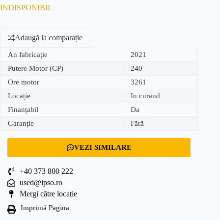
INDISPONIBIL
Adaugă la comparație
An fabricație
2021
Putere Motor (CP)
240
Ore motor
3261
Locație
In curand
Finanțabil
Da
Garanție
Fără
VEZI SIMILARE
+40 373 800 222
used@ipso.ro
Mergi către locație
Imprimă Pagina