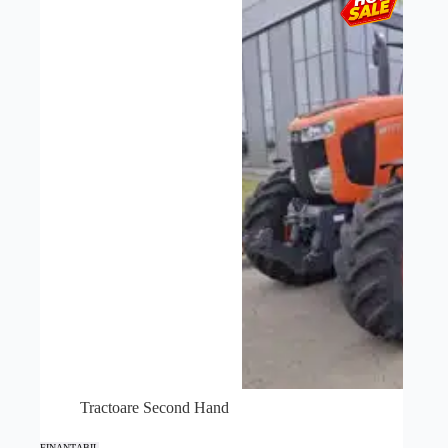
Tractoare Second Hand
FINANȚABIL