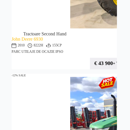
Tractoare Second Hand
John Deere 6930
2010
8222H
155CP
PARC UTILAJE DE OCAZIE IPSO
€
43 900
+ TVA
-12% SALE