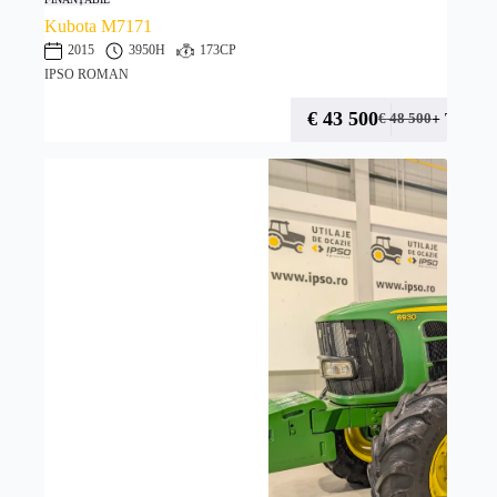
Kubota M7171
2015
3950H
173CP
IPSO ROMAN
€
43 500
+ TVA
€
48 500