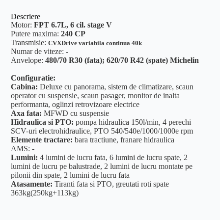
Descriere
Motor:
FPT 6.7L, 6 cil. stage V
Putere maxima:
240 CP
Transmisie:
CVXDrive variabila continua 40k
Numar de viteze:
-
Anvelope:
480/70 R30 (fata); 620/70 R42 (spate) Michelin
Configuratie:
Cabina:
Deluxe cu panorama, sistem de climatizare, scaun
operator cu suspensie, scaun pasager, monitor de inalta
performanta, oglinzi retrovizoare electrice
Axa fata:
MFWD cu suspensie
Hidraulica si PTO:
pompa hidraulica 150l/min, 4 perechi
SCV-uri electrohidraulice, PTO 540/540e/1000/1000e rpm
Elemente tractare:
bara tractiune, franare hidraulica
AMS: -
Lumini:
4 lumini de lucru fata, 6 lumini de lucru spate, 2
lumini de lucru pe balustrade, 2 lumini de lucru montate pe
pilonii din spate, 2 lumini de lucru fata
Atasamente:
Tiranti fata si PTO, greutati roti spate
363kg(250kg+113kg)