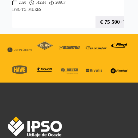
2020
5125H
266CP
IPSO TG. MURES
€
75 500
+ TVA