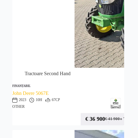
Tractoare Second Hand
FINANȚABIL
John Deere 5067E
2023
10H
67CP
OTHER
€
36 900
+ TVA
€
41 900