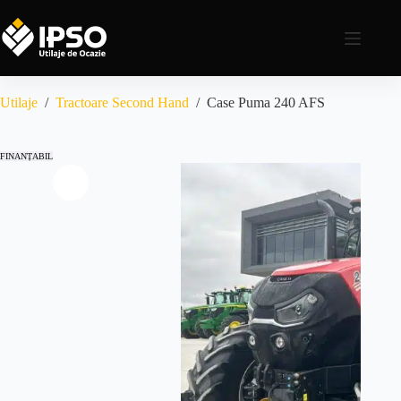
Utilaje
/
Tractoare Second Hand
/
Case Puma 240 AFS
FINANȚABIL