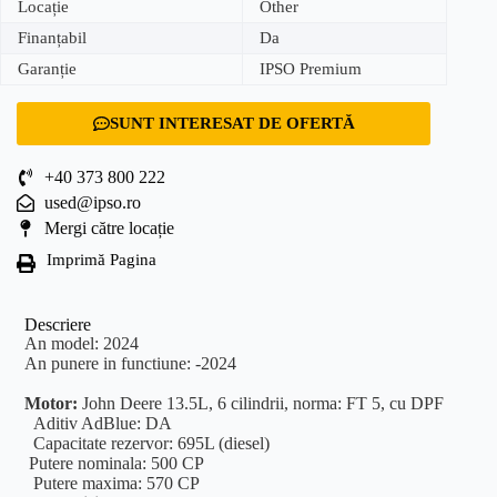
Locație
Other
Finanțabil
Da
Garanție
IPSO Premium
SUNT INTERESAT DE OFERTĂ
+40 373 800 222
used@ipso.ro
Mergi către locație
Imprimă Pagina
Descriere
An model: 2024
An punere in functiune: -2024
Motor:
John Deere 13.5L, 6 cilindrii, norma: FT 5, cu DPF
Aditiv AdBlue: DA
Capacitate rezervor: 695L (diesel)
Putere nominala: 500 CP
Putere maxima: 570 CP