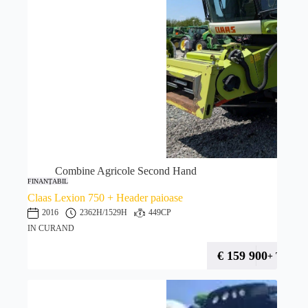
Combine Agricole Second Hand
FINANȚABIL
Claas Lexion 750 + Header paioase
2016
2362H
/1529H
449CP
IN CURAND
€
159 900
+ TVA