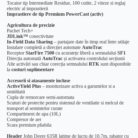
Tocator tip Intermediate Residue, 100 cutite, 2 viteze si reglaj
electric al imprastierii
Imprastiere de tip Premium PowerCast (activ)
Agricultura de precizie
Pachet Tech+
JDLink™
conectivitate
In‑Field Data Sharing
– partajare date în timp real între utilaje
Instalare completă a direcției automate
AutoTrac
Receptor
StarFire 7500
cu acuratețe liberă a semnalului
SF1
Direcția automată
AutoTrac
și activarea controlului secțiunii
Alte activări sau chiar corecția semnalului
RTK
sunt disponibile
la
costuri suplimentare
Accesorii si atasamente incluse
ActiveYield Plus
– monitorizare activa a garuntelor si a
umiditatii
Cupla de remorcare semi-automata
Scuturi de protectie pentru sistemul de ventilatie si melcul de
transport al semintelor curate
Compartiment de apa (10L)
Compresor de aer
Scara premium pliabila
Header
John Deere 635R
latime de lucru de 10.7m, rabator cu