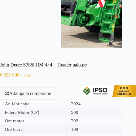
John Deere S785i HM 4×4 + Header paioase
€
431 000
+ TVA
Adaugă la comparație
An fabricație
2024
Putere Motor (CP)
500
Ore motor
202
Ore lucru
109