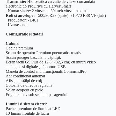
Transmisie:
Hidrostatica cu cutie de viteze comandata
electronic tip ProDrive cu HarvestSmart
Numar viteze: 2 viteze cu 30km/h viteza maxima
Roti si anvelope:
-500/80R28 (spate); 710/70 R38 VF (fata)
Producator: - BKT
Uzura: - noi
Configuratie si dotari
Cabina
Cabină premium
Scaun de operator Premium pneumatic, rotativ
Scaun pasager basculant, căptușit,
Ecran tactil G5 Plus de 12,8" (32,5 cm) cu intrări video
analogice și digitale și 2 porturi USB
Manetă de control multifuncțională CommandPro
Aer condiționat automat
Afișaj cu stâlpi de colț
Coloană de direcție reglabilă
Volan acoperit cu piele
Frigider activ sub scaunul pasagerului
Lumini si sistem electric
Pachet premium de iluminat LED
10 lumini frontale de lucru