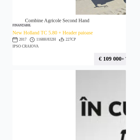
Combine Agricole Second Hand
FINANȚABIL
New Holland TC 5.80 + Header paioase
2017
1168H
/832H
227CP
IPSO CRAIOVA
€
109 000
+ TVA