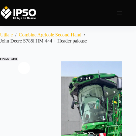
Utilaje
/
Combine Agricole Second Hand
/
John Deere S785i HM 4×4 + Header paioase
FINANȚABIL