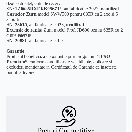
degete de otel, cutit de rezerva
SN:
1Z0635RXEKK056732
, an fabricatie: 2023,
neutilizat
Carucior Zurn
model SWW500
pentru 635R cu 2 axe si 5
suporti
SN:
28615
, an fabricatie: 2023,
neutilizat
Extensie de rapita
Zurn model Profi JD600 pentru 635R cu 2
cutite laterale
SN:
20881
, an fabricatie: 2017
Garantie
Produsul beneficiaza de garantie prin programul
“IPSO
Premium”
conform conditiilor de valabilitate, aplicare si
excluderi mentionate in Certificatul de Garantie ce insoteste
bunul la livrare
Prețuri Competitive