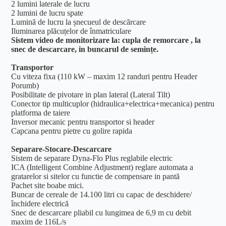
2 lumini laterale de lucru
2 lumini de lucru spate
Lumină de lucru la șnecueul de descărcare
Iluminarea plăcuțelor de înmatriculare
Sistem video de monitorizare la: cupla de remorcare , la
snec de descarcare, in buncarul de semințe.
Transportor
Cu viteza fixa (110 kW – maxim 12 randuri pentru Header
Porumb)
Posibilitate de pivotare in plan lateral (Lateral Tilt)
Conector tip multicuplor (hidraulica+electrica+mecanica) pentru
platforma de taiere
Inversor mecanic pentru transportor si header
Capcana pentru pietre cu golire rapida
Separare-Stocare-Descarcare
Sistem de separare Dyna-Flo Plus reglabile electric
ICA (Intelligent Combine Adjustment) reglare automata a
gratarelor si sitelor cu functie de compensare in pantă
Pachet site boabe mici.
Buncar de cereale de 14.100 litri cu capac de deschidere/
închidere electrică
Snec de descarcare pliabil cu lungimea de 6,9 m cu debit
maxim de 116L/s