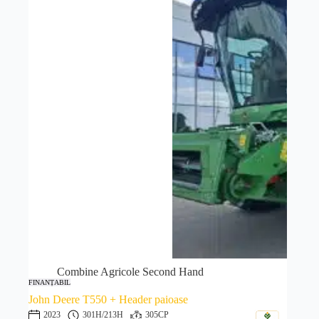
Combine Agricole Second Hand
FINANȚABIL
John Deere T550 + Header paioase
2023
301H
/213H
305CP