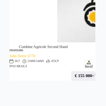
Combine Agricole Second Hand
FINANȚABIL
John Deere S770
2017
2160H
/1446H
455CP
IPSO BRAILA
€
155 000
+ TVA