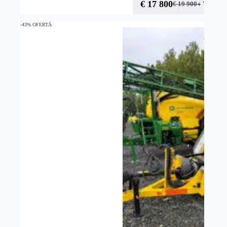
€
17 800
+ TVA
€
19 900
-43% OFERTĂ