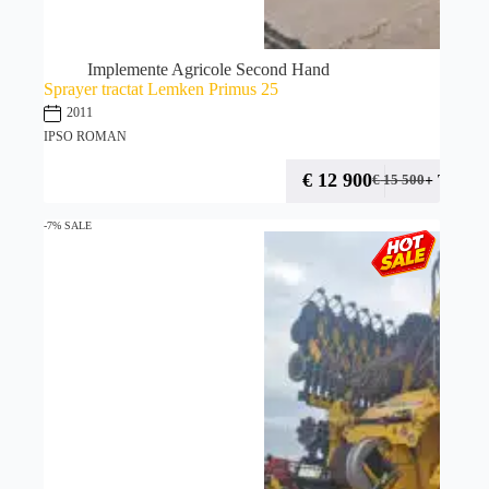
Implemente Agricole Second Hand
Sprayer tractat Lemken Primus 25
2011
IPSO ROMAN
€
12 900
+ TVA
€
15 500
-7% SALE