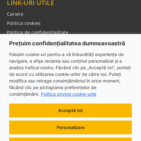
LINK-URI UTILE
Cariere
Politica cookies
Politica de confidentialitate
Notificare privind colectarea datelor cu caracter
Prețuim confidențialitatea dumneavoastră
personal
CONTACT
Folosim cookie-uri pentru a vă îmbunătăți experiența de
navigare, a afișa reclame sau conținut personalizat și a
Adresa: Şos. Bucureşti-Târgovişte, NR. 174 D,
analiza traficul nostru. Făcând clic pe „Acceptă tot”, sunteți
Mogoşoaia, Jud. Ilfov, Cod poștal: 077135
de acord cu utilizarea cookie-urilor de către noi. Puteți
modifica sau retrage consimțământul în orice moment,
Telefon: +40 373 800 222
făcând clic pe pictograma preferințelor de
Email: used@ipso.ro
consimțământ.
Politica privind cookie-urile
Acceptă tot
Personalizare