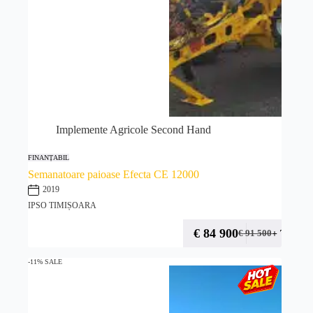
Implemente Agricole Second Hand
FINANȚABIL
Semanatoare paioase Efecta CE 12000
2019
IPSO TIMIȘOARA
€
84 900
+ TVA
€
91 500
-11% SALE