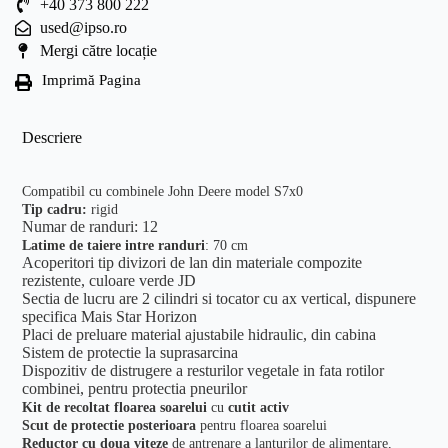
+40 373 800 222
used@ipso.ro
Mergi către locație
Imprimă Pagina
Descriere
Compatibil cu combinele John Deere model S7x0
Tip cadru:
rigid
Numar de randuri: 12
Latime de taiere intre randuri
: 70 cm
Acoperitori tip divizori de lan din materiale compozite
rezistente, culoare verde JD
Sectia de lucru are 2 cilindri si tocator cu ax vertical, dispunere
specifica Mais Star Horizon
Placi de preluare material ajustabile hidraulic, din cabina
Sistem de protectie la suprasarcina
Dispozitiv de distrugere a resturilor vegetale in fata rotilor
combinei, pentru protectia pneurilor
Kit de recoltat floarea soarelui
cu
cutit activ
Scut de protectie posterioara
pentru floarea soarelui
Reductor cu doua viteze
de antrenare a lanturilor de alimentare,