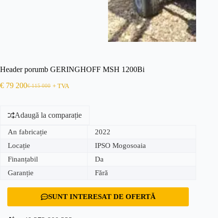
Header porumb GERINGHOFF MSH 1200Bi
€
79 200
€
115 000
+ TVA
Adaugă la comparație
An fabricație
2022
Locație
IPSO Mogosoaia
Finanțabil
Da
Garanție
Fără
SUNT INTERESAT DE OFERTĂ