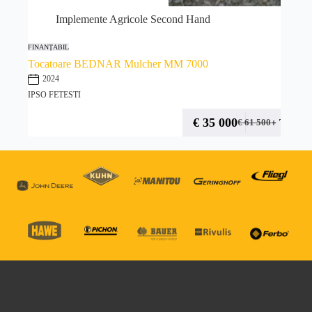
Implemente Agricole Second Hand
FINANȚABIL
Tocatoare BEDNAR Mulcher MM 7000
2024
IPSO FETESTI
€
35 000
+ TVA
€
61 500