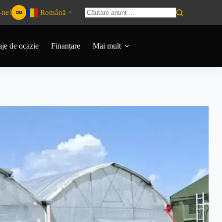
-ne!
Română
▼
aje de ocazie
Finanțare
Mai mult