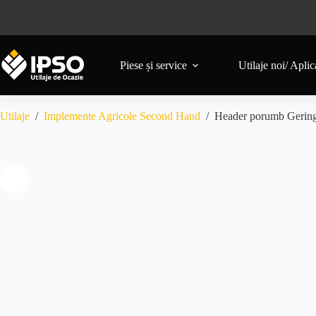
Piese și service
Utilaje noi/ Aplica
Utilaje
/
Implemente Agricole Second Hand
/
Header porumb Gerin