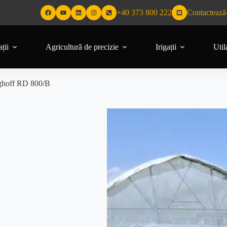
+40 373 800 222
Contactează
ții
Agriculturã de precizie
Irigații
Util
ghoff RD 800/B