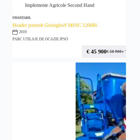
Implemente Agricole Second Hand
FINANȚABIL
Header porumb Geringhoff MSSC 1200Bi
2019
PARC UTILAJE DE OCAZIE IPSO
€
45 900
+ TVA
€
58 900