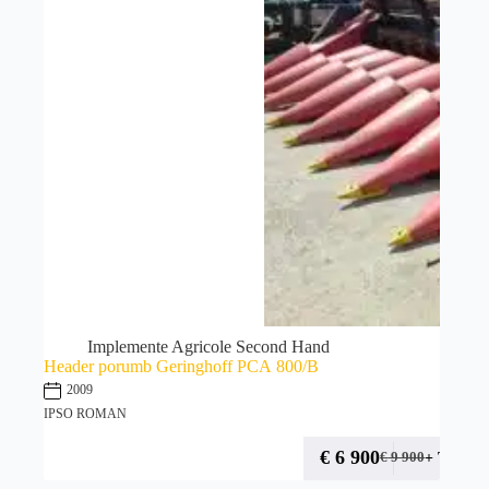
Implemente Agricole Second Hand
Header porumb Geringhoff PCA 800/B
2009
IPSO ROMAN
€
6 900
+ TVA
€
9 900