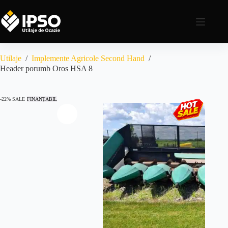
Utilaje
/
Implemente Agricole Second Hand
/
Header porumb Oros HSA 8
-22% SALE
FINANȚABIL