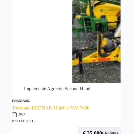
Implemente Agricole Second Hand
FINANȚABIL
Tocatoare BEDNAR Mulcher MM 7000
2024
IPSO FETESTI
€
35 000
+ TVA
€
61 500