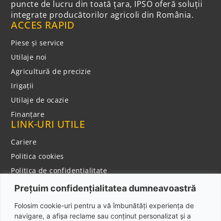
puncte de lucru din toată țara, IPSO oferă soluții
integrate producătorilor agricoli din România.
ACCES RAPID
Piese și service
Utilaje noi
Agricultură de precizie
Irigații
Utilaje de ocazie
Finanțare
LINK-URI UTILE
Cariere
Politica cookies
Politica de confidentialitate
Notificare privind colectarea datelor cu caracter
Prețuim confidențialitatea dumneavoastră
personal
CONTACT
Folosim cookie-uri pentru a vă îmbunătăți experiența de
navigare, a afișa reclame sau conținut personalizat și a