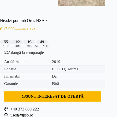
Header porumb Oros HSA 8
€
17 900
€
22 900
+ TVA
55
12
13
49
ZILE
ORE
MIN
SECUNDE
Adaugă la comparație
An fabricație
2019
Locație
IPSO Tg. Mures
Finanțabil
Da
Garanție
Fără
SUNT INTERESAT DE OFERTĂ
+40 373 800 222
used@ipso.ro