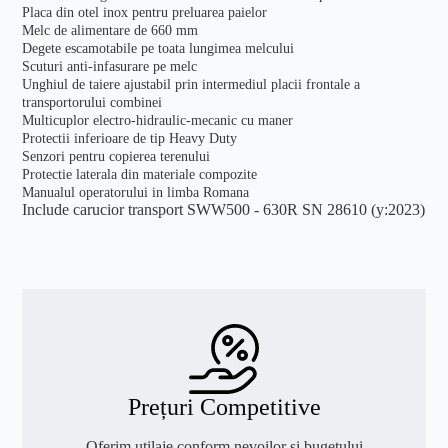
Placa din otel inox pentru preluarea paielor
Melc de alimentare de 660 mm
Degete escamotabile pe toata lungimea melcului
Scuturi anti-infasurare pe melc
Unghiul de taiere ajustabil prin intermediul placii frontale a
transportorului combinei
Multicuplor electro-hidraulic-mecanic cu maner
Protectii inferioare de tip Heavy Duty
Senzori pentru copierea terenului
Protectie laterala din materiale compozite
Manualul operatorului in limba Romana
Include carucior transport SWW500 - 630R SN 28610 (y:2023)
Prețuri Competitive
Oferim utilaje conform nevoilor și bugetului