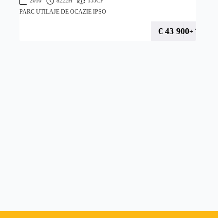
2010
8222H
155CP
PARC UTILAJE DE OCAZIE IPSO
€
43 900
+ TVA