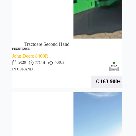
Tractoare Second Hand
FINANȚABIL
John Deere 8400R
2020
7714H
400CP
IN CURAND
€
163 900
+ TVA