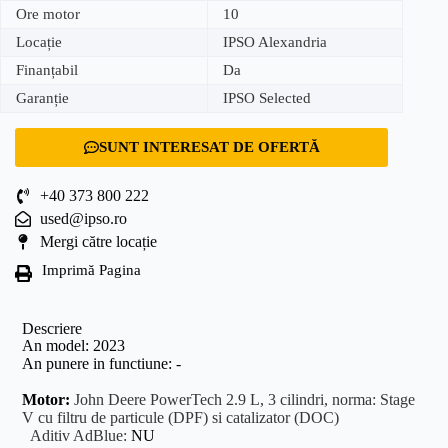
Ore motor
10
Locație
IPSO Alexandria
Finanțabil
Da
Garanție
IPSO Selected
SUNT INTERESAT DE OFERTĂ
+40 373 800 222
used@ipso.ro
Mergi către locație
Imprimă Pagina
Descriere
An model: 2023
An punere in functiune: -
Motor:
John Deere PowerTech 2.9 L, 3 cilindri, norma: Stage
V cu filtru de particule (DPF) si catalizator (DOC)
Aditiv AdBlue:
NU