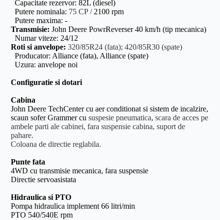
Capacitate rezervor: 82L (diesel)
Putere nominala:
75 CP /
2100 rpm
Putere maxima: -
Transmisie:
John Deere PowrReverser
40 km/h (tip mecanica)
Numar viteze: 24/12
Roti si anvelope:
320/85R24 (fata); 420/85R30 (spate)
Producator: Alliance (fata), Alliance (spate)
Uzura: anvelope noi
Configuratie si dotari
Cabina
John Deere TechCenter cu aer conditionat si sistem de incalzire,
scaun sofer Grammer cu
suspesie pneumatica
,
scara de acces pe
ambele parti ale cabinei, fara suspensie cabina, suport de
pahare.
Coloana de directie reglabila.
Punte fata
4WD cu transmisie mecanica, fara suspensie
Directie servoasistata
Hidraulica si PTO
Pompa hidraulica implement 66 litri/min
PTO 540/540E rpm