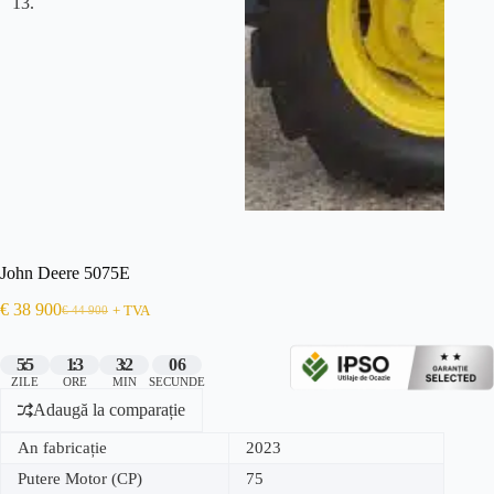
John Deere 5075E
€
38 900
€
44 900
+ TVA
55
13
32
06
ZILE
ORE
MIN
SECUNDE
Adaugă la comparație
An fabricație
2023
Putere Motor (CP)
75