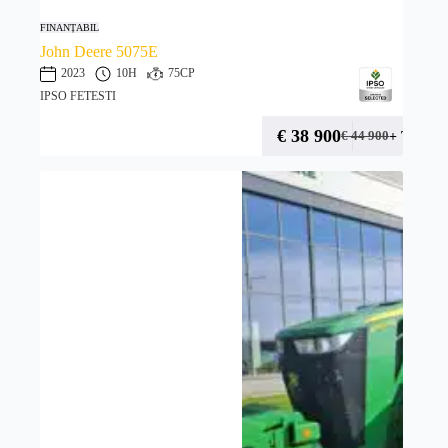
FINANȚABIL
John Deere 5075E
2023
10H
75CP
IPSO FETESTI
€
38 900
+ TVA
€
44 900