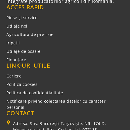
integrate producătorilor agricoli din România.
ACCES RAPID
Piese și service
Utilaje noi
Agricultură de precizie
Irigații
Utilaje de ocazie
Finanțare
LINK-URI UTILE
Cariere
Politica cookies
Politica de confidentialitate
Notificare privind colectarea datelor cu caracter
personal
CONTACT
Adresa: Şos. Bucureşti-Târgovişte, NR. 174 D,
Mogoşoaia, Jud. Ilfov, Cod poștal: 077135