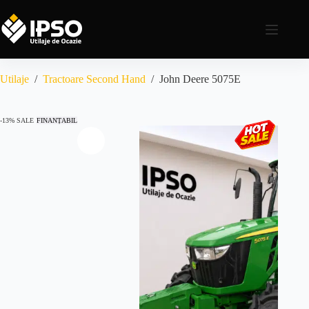
Utilaje
/
Tractoare Second Hand
/
John Deere 5075E
-13% SALE
FINANȚABIL