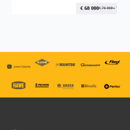
€
68 000
+ TVA
€
76 000