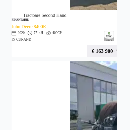
Tractoare Second Hand
FINANȚABIL
John Deere 8400R
2020
7714H
400CP
IN CURAND
€
163 900
+ TVA