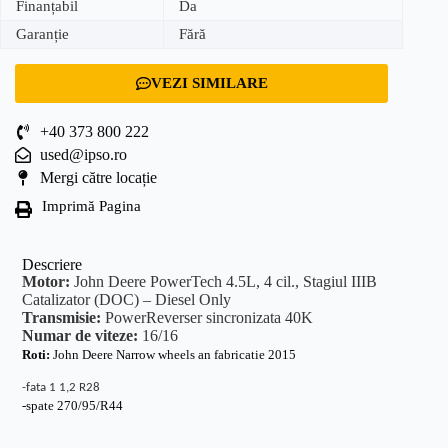
Finanțabil
Da
Garanție
Fără
VEZI SIMILARE
+40 373 800 222
used@ipso.ro
Mergi către locație
Imprimă Pagina
Descriere
Motor:
John Deere PowerTech 4.5L, 4 cil., Stagiul IIIB
Catalizator (DOC) – Diesel Only
Transmisie:
PowerReverser sincronizata 40K
Numar de viteze:
16/16
Roti:
John Deere Narrow wheels an fabricatie 2015
-fata 1 1,2 R28
-spate 270/95/R44