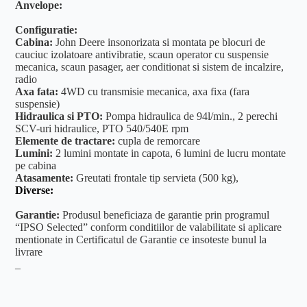
Anvelope:
Configuratie:
Cabina:
John Deere insonorizata si montata pe blocuri de
cauciuc izolatoare antivibratie, scaun operator cu suspensie
mecanica, scaun pasager, aer conditionat si sistem de incalzire,
radio
Axa fata:
4WD cu transmisie mecanica, axa fixa (fara
suspensie)
Hidraulica si PTO:
Pompa hidraulica de 94l/min., 2 perechi
SCV-uri hidraulice, PTO 540/540E rpm
Elemente de tractare:
cupla de remorcare
Lumini:
2 lumini montate in capota, 6 lumini de lucru montate
pe cabina
Atasamente:
Greutati frontale tip servieta (500 kg),
Diverse:
Garantie:
Produsul beneficiaza de garantie prin programul
“IPSO Selected” conform conditiilor de valabilitate si aplicare
mentionate in Certificatul de Garantie ce insoteste bunul la
livrare
_