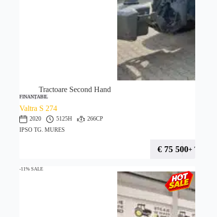
Tractoare Second Hand
FINANȚABIL
Valtra S 274
2020
5125H
266CP
IPSO TG. MURES
€
75 500
+ TVA
-11% SALE