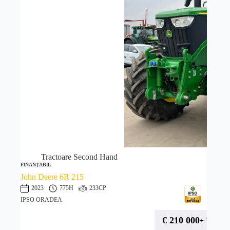
Tractoare Second Hand
FINANȚABIL
John Deere 6R 215
2023
775H
233CP
IPSO ORADEA
€
210 000
+ TVA