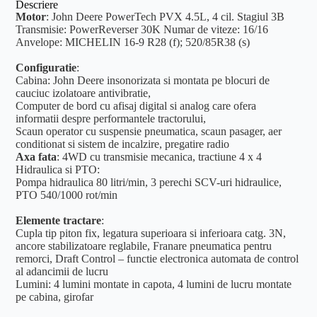
Descriere
Motor
: John Deere PowerTech PVX 4.5L, 4 cil. Stagiul 3B
Transmisie: PowerReverser 30K Numar de viteze: 16/16
Anvelope: MICHELIN 16-9 R28 (f); 520/85R38 (s)
Configuratie
:
Cabina: John Deere insonorizata si montata pe blocuri de
cauciuc izolatoare antivibratie,
Computer de bord cu afisaj digital si analog care ofera
informatii despre performantele tractorului,
Scaun operator cu suspensie pneumatica, scaun pasager, aer
conditionat si sistem de incalzire, pregatire radio
Axa fata
: 4WD cu transmisie mecanica, tractiune 4 x 4
Hidraulica si PTO:
Pompa hidraulica 80 litri/min, 3 perechi SCV-uri hidraulice,
PTO 540/1000 rot/min
Elemente tractare
:
Cupla tip piton fix, legatura superioara si inferioara catg. 3N,
ancore stabilizatoare reglabile, Franare pneumatica pentru
remorci, Draft Control – functie electronica automata de control
al adancimii de lucru
Lumini: 4 lumini montate in capota, 4 lumini de lucru montate
pe cabina, girofar