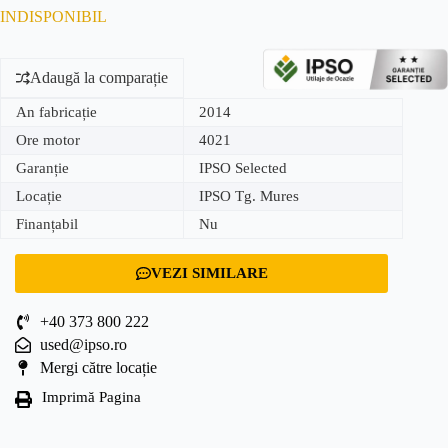
INDISPONIBIL
Adaugă la comparație
An fabricație
2014
Ore motor
4021
Garanție
IPSO Selected
Locație
IPSO Tg. Mures
Finanțabil
Nu
VEZI SIMILARE
+40 373 800 222
used@ipso.ro
Mergi către locație
Imprimă Pagina