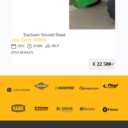
Tractoare Second Hand
John Deere 5090M
2010
9190H
90CP
IPSO ROMAN
€
22 500
+ TVA