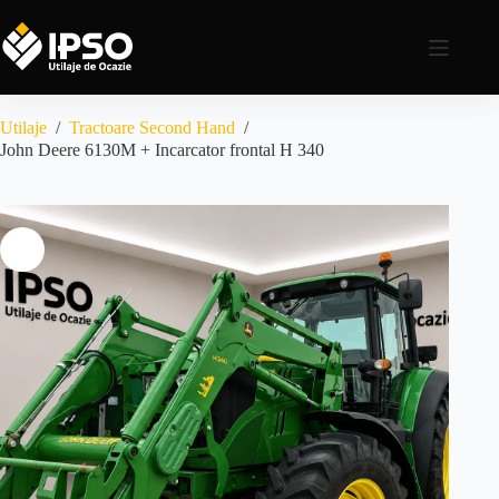
Utilaje
/
Tractoare Second Hand
/
John Deere 6130M + Incarcator frontal H 340