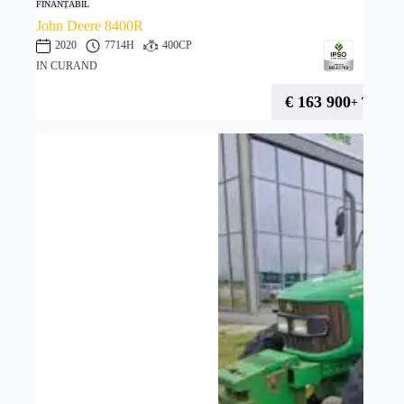
FINANȚABIL
John Deere 8400R
2020
7714H
400CP
IN CURAND
€
163 900
+ TVA