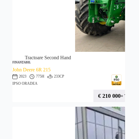
Tractoare Second Hand
FINANȚABIL
John Deere 6R 215
2023
775H
233CP
IPSO ORADEA
€
210 000
+ TVA