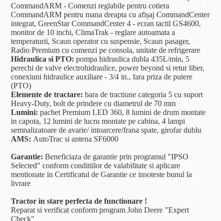
CommandARM - Comenzi reglabile pentru cotiera
CommandARM pentru mana dreapta cu afișaj CommandCenter
integrat, GreenStar CommandCenter 4 - ecran tactil GS4600,
monitor de 10 inchi, ClimaTrak - reglare autoamata a
temperaturii, Scaun operator cu suspensie, Scaun pasager,
Radio Premium cu comenzi pe consola, unitate de refrigerare
Hidraulica si PTO:
pompa hidraulica dubla 435L/min, 5
perechi de valve electrohidraulice, power beyond si retur liber,
conexiuni hidraulice auxiliare - 3/4 in., fara priza de putere
(PTO)
Elemente de tractare:
bara de tractiune categoria 5 cu suport
Heavy-Duty, bolt de prindere cu diametrul de 70 mm
Lumini:
pachet Premium LED 360, 8 lumini de drum montate
in capota, 12 lumini de lucru montate pe cabina, 4 lampi
semnalizatoare de avarie/ intoarcere/frana spate, girofar dublu
AMS:
AutoTrac si antena SF6000
Garantie:
Beneficiaza de garantie prin programul "IPSO
Selected" conform conditiilor de valabilitate si aplicare
mentionate in Certificatul de Garantie ce insoteste bunul la
livrare
Tractor in stare perfecta de functionare !
Reparat si verificat conform program John Deere "Expert
Check"