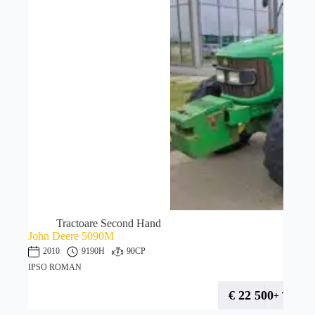
Tractoare Second Hand
John Deere 5090M
2010
9190H
90CP
IPSO ROMAN
€
22 500
+ TVA