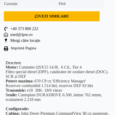
Garanție
Fără
VEZI SIMILARE
+40 373 800 222
used@ipso.ro
Mergi către locație
Imprimă Pagina
Descriere
Motor:
Cummins QSX15 14.9L 6 Cil., Tier 4
Filtru special diesel (DPF), catalizator de oxidare diesel (DOC),
SCR și DEF
Putere maxima:
670 CP cu 'Efficiency Manager'
Rezervor combustibil 1.514 litri, rezervor DEF 83 litri
Transmisie:
e18 30K- 18/6 viteze
Senile:
Camoplast DURADRIVE 6.500, latime 762 mmm,
ecartament 2.218 mm
Configuratie:
Cabina:
John Deere Premium CommandView III cu suspensie,