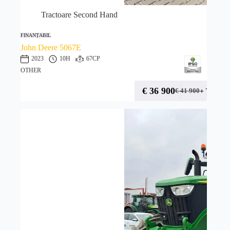
Tractoare Second Hand
FINANȚABIL
John Deere 5067E
2023
10H
67CP
OTHER
€
36 900
+ TVA
€
41 900