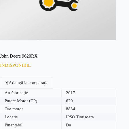
John Deere 9620RX
INDISPONIBIL
Adaugă la comparație
An fabricație
2017
Putere Motor (CP)
620
Ore motor
8884
Locație
IPSO Timișoara
Finanțabil
Da