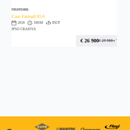
FINANȚABIL
Case Farmall 85A
2018
1693H
85CP
IPSO CRAIOVA
€
26 900
+ TVA
€
29 900