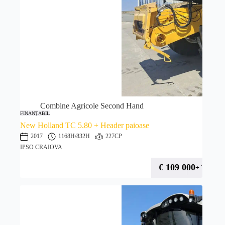
Combine Agricole Second Hand
FINANȚABIL
New Holland TC 5.80 + Header paioase
2017
1168H
/832H
227CP
IPSO CRAIOVA
€
109 000
+ TVA