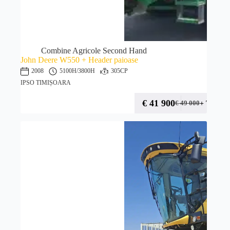
Combine Agricole Second Hand
John Deere W550 + Header paioase
2008
5100H
/3800H
305CP
IPSO TIMIȘOARA
€
41 900
+ TVA
€
49 000