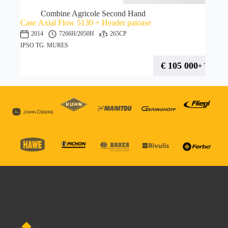
Combine Agricole Second Hand
Case Axial Flow 5130 + Header paioase
2014
7266H
/2050H
265CP
IPSO TG. MURES
€
105 000
+ TVA