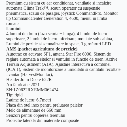
Premium cu sistem cu aer conditionat, ventilatie si incalzire
automata Clima Trak™, scaun operator cu suspensie
pneumatica, scaun de pasager, joystick CommandPro, Monitor
tip CommandCenter Generation 4, 4600, meniu in limba
romana
Lumini
4 lumini de drum (faza scurta + lunga), 4 lumini de lucru
superioare, 2 lumini de lucru inferioare, montate sub cabina,
Lumini de pozitie si semnalizare in spate, 3 girofaruri LED
AMS (pachet agricultura de precizie)
Autotrac cu activare SF1, antena Star Fire 6000, Sistem de
reglare automata a sitelor si vantului in functie de teren: Active
Terrain Adjustment (ATA), Ajustare interactiva a combinei
(ICA 1), Sistem de monitorizare a umiditatii si cantitatii recoltate
- cantar (HarvestMonitor),
Header John Deere 622R
An fabricatie 2021
SN:
1Z0622RXEMM062474
Tip: rigid
Latime de lucru: 6,7metri
Placa din otel inox pentru preluarea paielor
Melc de alimentare de 660 mm
Senzori pentru copierea terenului
Protectie laterala din materiale composite