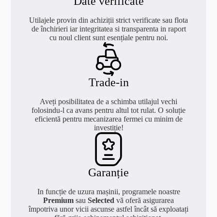
Date verificate
Utilajele provin din achiziții strict verificate sau flota
de închirieri iar integritatea si transparenta in raport
cu noul client sunt esențiale pentru noi.
Trade-in
Aveți posibilitatea de a schimba utilajul vechi
folosindu-l ca avans pentru altul tot rulat. O soluție
eficientă pentru mecanizarea fermei cu minim de
investiție!
Garanție
In funcție de uzura mașinii, programele noastre
Premium
sau
Selected
vă oferă asigurarea
împotriva unor vicii ascunse astfel încât să exploatați