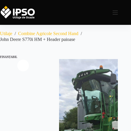
Utilaje
/
Combine Agricole Second Hand
/
John Deere S770i HM + Header paioase
FINANȚABIL