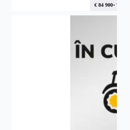
€
84 900
+ TVA