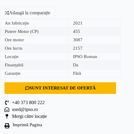
Adaugă la comparație
An fabricație
2021
Putere Motor (CP)
455
Ore motor
3087
Ore lucru
2157
Locație
IPSO Roman
Finanțabil
Da
Garanție
Fără
SUNT INTERESAT DE OFERTĂ
+40 373 800 222
used@ipso.ro
Mergi către locație
Imprimă Pagina