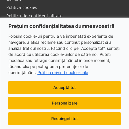
Politica cookies
Politica de confidentialitate
Notificare privind colectarea datelor cu caracter
Prețuim confidențialitatea dumneavoastră
personal
CONTACT
Folosim cookie-uri pentru a vă îmbunătăți experiența de
navigare, a afișa reclame sau conținut personalizat și a
Adresa: Şos. Bucureşti-Târgovişte, NR. 174 D,
analiza traficul nostru. Făcând clic pe „Acceptă tot”, sunteți
Mogoşoaia, Jud. Ilfov, Cod poștal: 077135
de acord cu utilizarea cookie-urilor de către noi. Puteți
modifica sau retrage consimțământul în orice moment,
Telefon: +40 373 800 222
făcând clic pe pictograma preferințelor de
Email: used@ipso.ro
consimțământ.
Politica privind cookie-urile
Acceptă tot
Personalizare
Respingeți tot