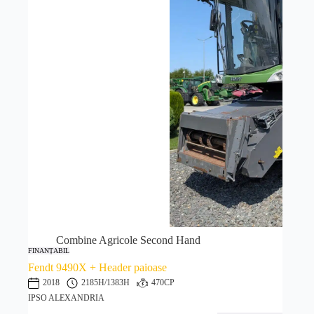
Combine Agricole Second Hand
FINANȚABIL
Fendt 9490X + Header paioase
2018
2185H
/1383H
470CP
IPSO ALEXANDRIA