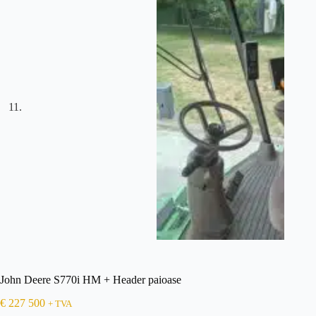
John Deere S770i HM + Header paioase
€
227 500
+ TVA