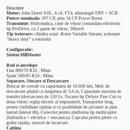
Descriere
Motor:
John Deere 9.0L, 6 cil. FT4, tehnologie DPF + SCR
Putere nominala:
397 CP, plus 34 CP Power Boost
Transmisie:
Hidrostatica, cutie de viteze comandata electronic
tip ProDrive, cu 2 game de viteze, 30km/h
Tip treierare:
cilindru axial -Rotor Variable Stream, actionare
"heavy duty" a rotorului
Configuratie:
Sistem HillMaster
Roti si anvelope
Fata 800/70 R32 , Mitas
Spate 500/85 R24 , Mitas
Separare, Stocare si Descarcare
Buncar de cereale cu capacitatea de 10.600 litri, Melc de
descarcare pliabil cu lungimea de 5,6 m, Capacitate maxima de
transfer (descarcare) de 120 l/s, Tocator tip Deluxe Fine Cut cu
doua viteze; reglaj electric al imprastierii, Transportor lung,
pentru vizibilitate optima si cu posibilitate de pivotare in plan
lateral (lateral tilt), Conector pentru platforma tip multicuplor
(hidraulica + electrica + mecanica), Capcana pentru pietre cu
golire rapida, senzori de incarcare
Cabina