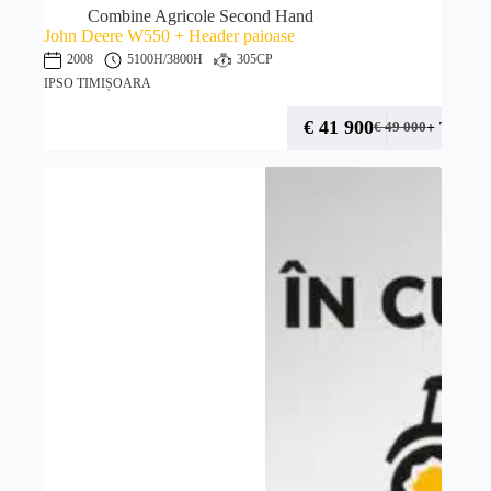
Combine Agricole Second Hand
John Deere W550 + Header paioase
2008
5100H
/3800H
305CP
IPSO TIMIȘOARA
€
41 900
+ TVA
€
49 000