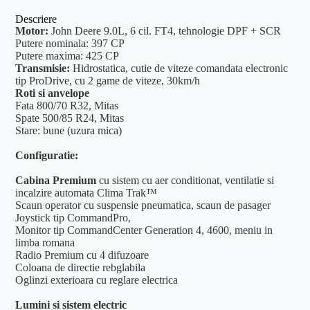
Descriere
Motor:
John Deere 9.0L, 6 cil. FT4, tehnologie DPF + SCR
Putere nominala: 397 CP
Putere maxima: 425 CP
Transmisie:
Hidrostatica, cutie de viteze comandata electronic
tip ProDrive, cu 2 game de viteze, 30km/h
Roti si anvelope
Fata 800/70 R32, Mitas
Spate 500/85 R24, Mitas
Stare: bune (uzura mica)
Configuratie:
Cabina Premium
cu sistem cu aer conditionat, ventilatie si
incalzire automata Clima Trak™
Scaun operator cu suspensie pneumatica, scaun de pasager
Joystick tip CommandPro,
Monitor tip CommandCenter Generation 4, 4600, meniu in
limba romana
Radio Premium cu 4 difuzoare
Coloana de directie rebglabila
Oglinzi exterioara cu reglare electrica
Lumini si sistem electric