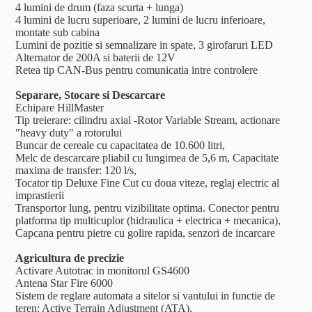
4 lumini de drum (faza scurta + lunga)
4 lumini de lucru superioare, 2 lumini de lucru inferioare,
montate sub cabina
Lumini de pozitie si semnalizare in spate, 3 girofaruri LED
Alternator de 200A si baterii de 12V
Retea tip CAN-Bus pentru comunicatia intre controlere
Separare, Stocare si Descarcare
Echipare HillMaster
Tip treierare: cilindru axial -Rotor Variable Stream, actionare
"heavy duty" a rotorului
Buncar de cereale cu capacitatea de 10.600 litri,
Melc de descarcare pliabil cu lungimea de 5,6 m, Capacitate
maxima de transfer: 120 l/s,
Tocator tip Deluxe Fine Cut cu doua viteze, reglaj electric al
imprastierii
Transportor lung, pentru vizibilitate optima. Conector pentru
platforma tip multicuplor (hidraulica + electrica + mecanica),
Capcana pentru pietre cu golire rapida, senzori de incarcare
Agricultura de precizie
Activare Autotrac in monitorul GS4600
Antena Star Fire 6000
Sistem de reglare automata a sitelor si vantului in functie de
teren: Active Terrain Adjustment (ATA),