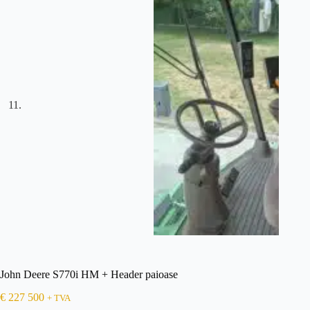
John Deere S770i HM + Header paioase
€
227 500
+ TVA