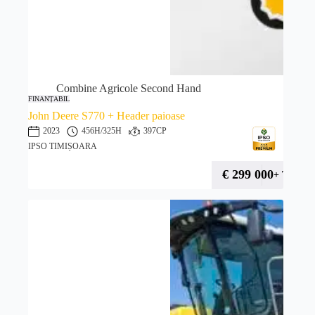
Combine Agricole Second Hand
FINANȚABIL
John Deere S770 + Header paioase
2023
456H
/325H
397CP
IPSO TIMIȘOARA
€
299 000
+ TVA