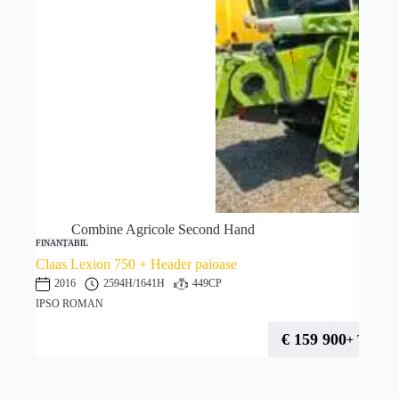
Combine Agricole Second Hand
FINANȚABIL
Claas Lexion 750 + Header paioase
2016
2594H
/1641H
449CP
IPSO ROMAN
€
159 900
+ TVA