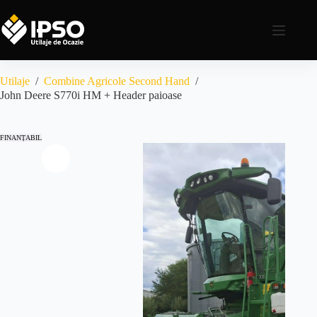
Utilaje
/
Combine Agricole Second Hand
/
John Deere S770i HM + Header paioase
FINANȚABIL