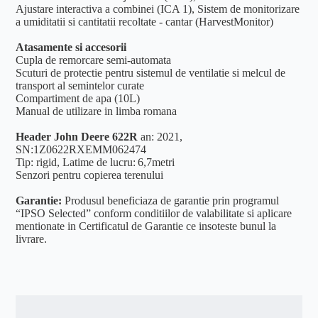
Ajustare interactiva a combinei (ICA 1), Sistem de monitorizare
a umiditatii si cantitatii recoltate - cantar (HarvestMonitor)
Atasamente si accesorii
Cupla de remorcare semi-automata
Scuturi de protectie pentru sistemul de ventilatie si melcul de
transport al semintelor curate
Compartiment de apa (10L)
Manual de utilizare in limba romana
Header John Deere 622R
a
n: 2021,
SN:
1Z0622RXEMM062474
Tip: rigid, Latime de lucru: 6,7metri
Senzori pentru copierea terenului
Garantie:
Produsul beneficiaza de garantie prin programul
“IPSO Selected” conform conditiilor de valabilitate si aplicare
mentionate in Certificatul de Garantie ce insoteste bunul la
livrare.