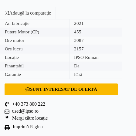
Adaugă la comparație
An fabricație
2021
Putere Motor (CP)
455
Ore motor
3087
Ore lucru
2157
Locație
IPSO Roman
Finanțabil
Da
Garanție
Fără
SUNT INTERESAT DE OFERTĂ
+40 373 800 222
used@ipso.ro
Mergi către locație
Imprimă Pagina