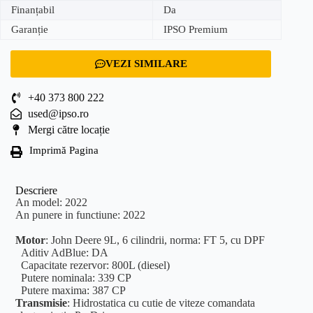
Finanțabil
Da
Garanție
IPSO Premium
VEZI SIMILARE
+40 373 800 222
used@ipso.ro
Mergi către locație
Imprimă Pagina
Descriere
An model: 2022
An punere in functiune: 2022
Motor
: John Deere 9L, 6 cilindrii, norma: FT 5, cu DPF
Aditiv AdBlue: DA
Capacitate rezervor: 800L (diesel)
Putere nominala: 339 CP
Putere maxima: 387 CP
Transmisie
: Hidrostatica cu cutie de viteze comandata