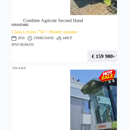
Combine Agricole Second Hand
FINANȚABIL
Claas Lexion 750 + Header paioase
2016
2594H
/1641H
449CP
IPSO ROMAN
€
159 900
+ TVA
-12% SALE