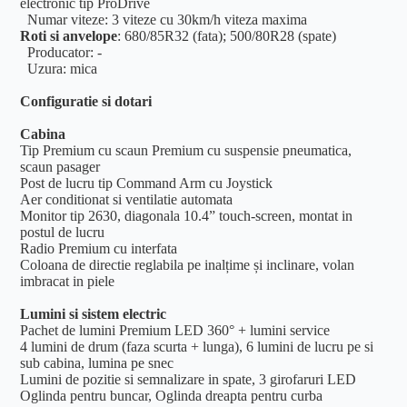
electronic tip ProDrive
Numar viteze: 3 viteze cu 30km/h viteza maxima
Roti si anvelope
: 680/85R32 (fata); 500/80R28 (spate)
Producator: -
Uzura: mica
Configuratie si dotari
Cabina
Tip Premium cu scaun Premium cu suspensie pneumatica,
scaun pasager
Post de lucru tip Command Arm cu Joystick
Aer conditionat si ventilatie automata
Monitor tip 2630, diagonala 10.4” touch-screen, montat in
postul de lucru
Radio Premium cu interfata
Coloana de directie reglabila pe inalțime și inclinare, volan
imbracat in piele
Lumini si sistem electric
Pachet de lumini Premium LED 360° + lumini service
4 lumini de drum (faza scurta + lunga), 6 lumini de lucru pe si
sub cabina, lumina pe snec
Lumini de pozitie si semnalizare in spate, 3 girofaruri LED
Oglinda pentru buncar, Oglinda dreapta pentru curba