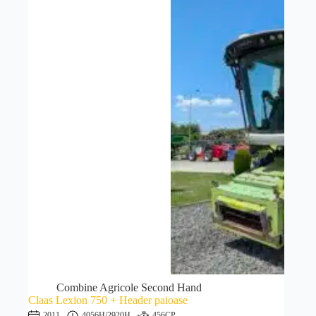
Combine Agricole Second Hand
Claas Lexion 750 + Header paioase
2011
4056H
/2920H
456CP