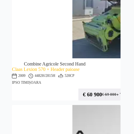
Combine Agricole Second Hand
Claas Lexion 570 + Header paioase
2009
4482H
/2815H
520CP
IPSO TIMIȘOARA
€
60 900
+ TVA
€
69 000