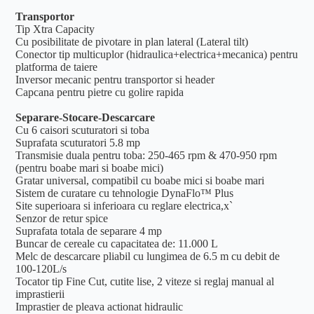
Transportor
Tip Xtra Capacity
Cu posibilitate de pivotare in plan lateral (Lateral tilt)
Conector tip multicuplor (hidraulica+electrica+mecanica) pentru
platforma de taiere
Inversor mecanic pentru transportor si header
Capcana pentru pietre cu golire rapida
Separare-Stocare-Descarcare
Cu 6 caisori scuturatori si toba
Suprafata scuturatori 5.8 mp
Transmisie duala pentru toba: 250-465 rpm & 470-950 rpm
(pentru boabe mari si boabe mici)
Gratar universal, compatibil cu boabe mici si boabe mari
Sistem de curatare cu tehnologie DynaFlo™ Plus
Site superioara si inferioara cu reglare electrica,x`
Senzor de retur spice
Suprafata totala de separare 4 mp
Buncar de cereale cu capacitatea de: 11.000 L
Melc de descarcare pliabil cu lungimea de 6.5 m cu debit de
100-120L/s
Tocator tip Fine Cut, cutite lise, 2 viteze si reglaj manual al
imprastierii
Imprastier de pleava actionat hidraulic