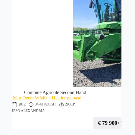
Combine Agricole Second Hand
John Deere W540 + Header paioase
2012
3470H
/2435H
290CP
IPSO ALEXANDRIA
€
79 900
+ TVA