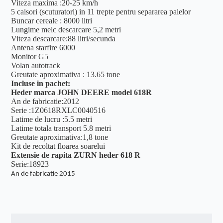
Viteza maxima :20-25 km/h
5 caisori (scuturatori) in 11 trepte pentru separarea paielor
Buncar cereale : 8000 litri
Lungime melc descarcare 5,2 metri
Viteza descarcare:88 litri/secunda
Antena starfire 6000
Monitor G5
Volan autotrack
Greutate aproximativa : 13.65 tone
Incluse in pachet:
Heder marca JOHN DEERE model 618R
An de fabricatie:2012
Serie :1Z0618RXLC0040516
Latime de lucru :5.5 metri
Latime totala transport 5.8 metri
Greutate aproximativa:1,8 tone
Kit de recoltat floarea soarelui
Extensie de rapita ZURN heder 618 R
Serie:18923
An de fabricatie 2015