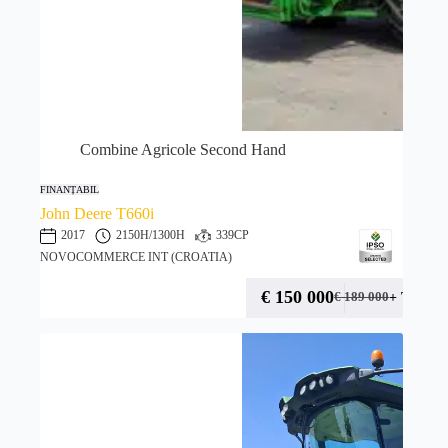
Combine Agricole Second Hand
FINANȚABIL
John Deere T660i
2017
2150H
/1300H
339CP
NOVOCOMMERCE INT (CROATIA)
€
150 000
+ TVA
€
189 000