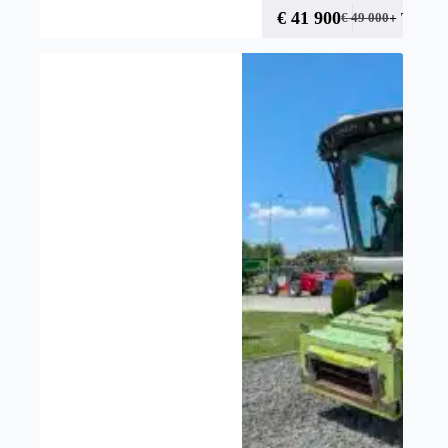
€
41 900
+ TVA
€
49 000