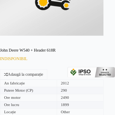
John Deere W540 + Header 618R
INDISPONIBIL
Adaugă la comparație
An fabricație
2012
Putere Motor (CP)
290
Ore motor
2490
Ore lucru
1899
Locație
Other