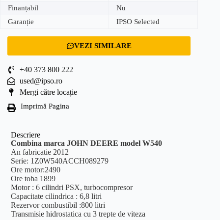
Finanțabil
Nu
Garanție
IPSO Selected
VEZI SIMILARE
+40 373 800 222
used@ipso.ro
Mergi către locație
Imprimă Pagina
Descriere
Combina marca JOHN DEERE model W540
An fabricatie 2012
Serie: 1Z0W540ACCH089279
Ore motor:2490
Ore toba 1899
Motor : 6 cilindri PSX, turbocompresor
Capacitate cilindrica : 6,8 litri
Rezervor combustibil :800 litri
Transmisie hidrostatica cu 3 trepte de viteza