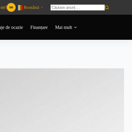
-ne!
Română
▼
aje de ocazie
Finanțare
Mai mult