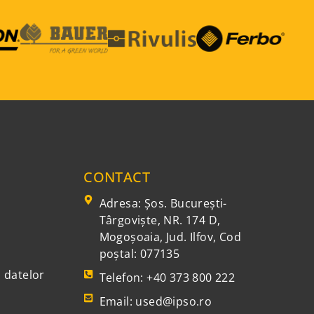
CONTACT
Adresa: Şos. Bucureşti-
Târgovişte, NR. 174 D,
Mogoşoaia, Jud. Ilfov, Cod
poștal: 077135
a datelor
Telefon: +40 373 800 222
Email: used@ipso.ro