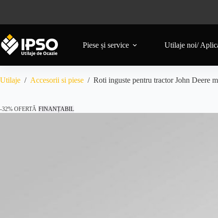
Piese și service
Utilaje noi/ Aplica
Utilaje
/
Accesorii si piese
/
Roti inguste pentru tractor John De
-32% OFERTĂ
FINANȚABIL