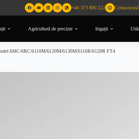
+40 373 800 222
Contactează
ții
Agriculturã de precizie
Irigații
Util
ere model 6MC/6RC/6110M/6120M/6130M/6110R/6120R FT4