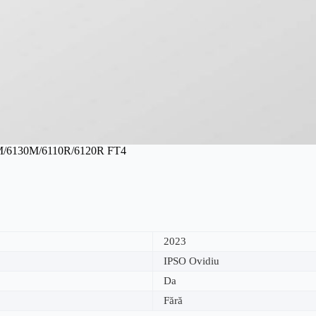
20M/6130M/6110R/6120R FT4
2023
IPSO Ovidiu
Da
Fără