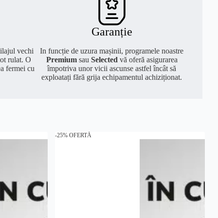
Garanție
ilajul vechi
In funcție de uzura mașinii, programele noastre
ot rulat. O
Premium
sau
Selected
vă oferă asigurarea
ea fermei cu
împotriva unor vicii ascunse astfel încât să
exploatați fără grija echipamentul achiziționat.
-25% OFERTĂ