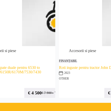
ii si piese
Accesorii si piese
FINANȚABIL
spate duale pentru 6530 to
Roti inguste pentru tractor John
/6150R/6170M/7530/7430
2023
OTHER
€
4 500
€
+ TVA
€
7 900