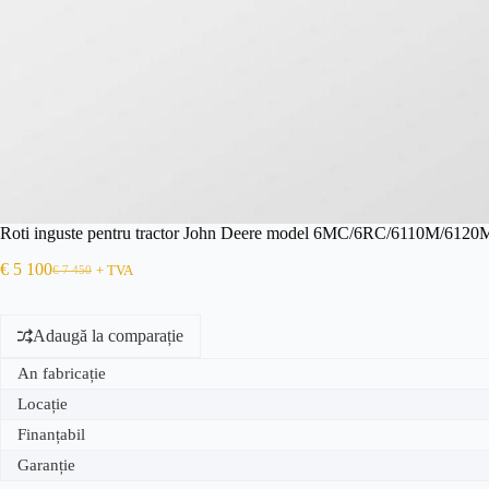
Roti inguste pentru tractor John Deere model 6MC/6RC/6110M/61
€
5 100
€
7 450
+ TVA
Adaugă la comparație
An fabricație
Locație
Finanțabil
Garanție