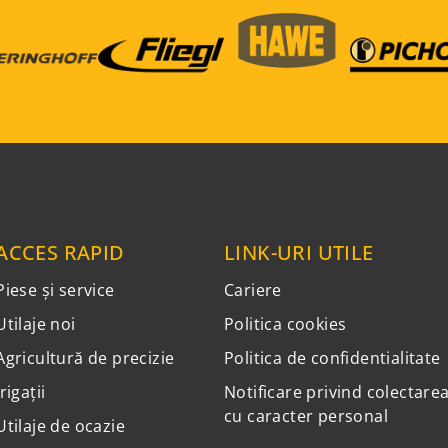
ACCES RAPID
LINK-URI UTILE
Piese și service
Cariere
Utilaje noi
Politica cookies
Agricultură de precizie
Politica de confidentialitate
Irigații
Notificare privind colectare
cu caracter personal
Utilaje de ocazie