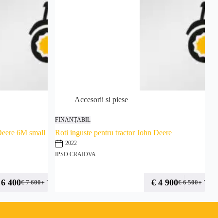
Accesorii si piese
FINANȚABIL
 Deere 6M small
Roti inguste pentru tractor John Deere
2022
IPSO CRAIOVA
6 400
€
4 900
+ TVA
+ TVA
€
7 600
€
6 500