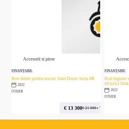
Accesorii si piese
Accesor
FINANȚABIL
FINANȚABIL
Roti duble pentru tractor John Deere Seria 8R
Roti inguste 
6930/6150M
2022
2022
OTHER
OTHER
€
13 300
+ TVA
€
21 000