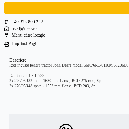
+40 373 800 222
used@ipso.ro
Mergi către locație
Imprimă Pagina
Descriere
Roti inguste pentru tractor John Deere model 6MC/6RC/6110M/6120M
Ecartament fix 1.500
2x 270/95R32 fata - 1680 mm flansa, BCD 275 mm, 8p
2x 270/95R48 spate - 1552 mm flansa, BCD 203, 8p