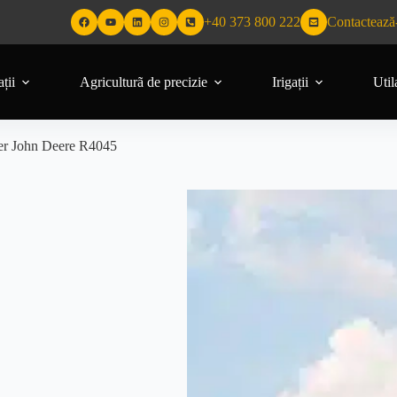
+40 373 800 222
Contactează
ții
Agriculturã de precizie
Irigații
Util
er John Deere R4045