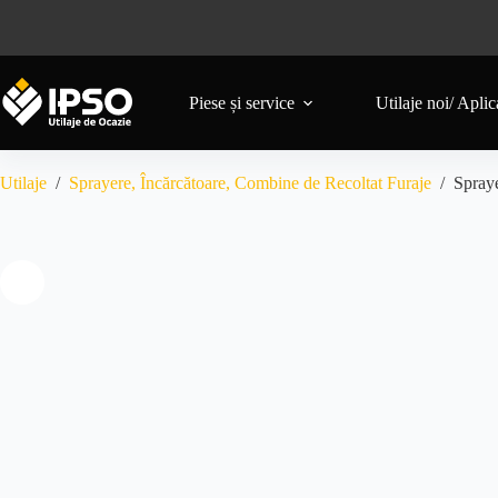
Piese și service
Utilaje noi/ Aplica
Utilaje
/
Sprayere, Încărcătoare, Combine de Recoltat Furaje
/
Spray