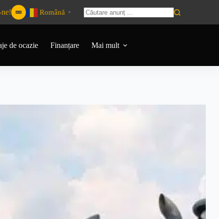
-ne!
Română
▼
aje de ocazie
Finanțare
Mai mult