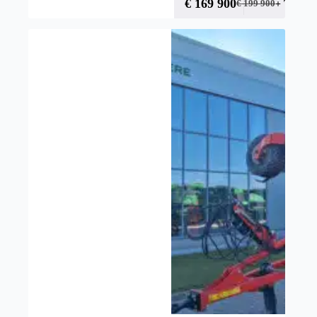
€
169 900
+ TVA
€
199 900