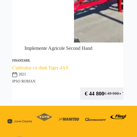
Implemente Agricole Second Hand
FINANȚABIL
Cultivator cu dinti Tiger 4AS
2021
IPSO ROMAN
€
44 800
+ TVA
€
49 900