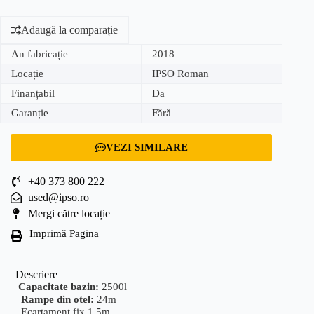
Adaugă la comparație
An fabricație
2018
Locație
IPSO Roman
Finanțabil
Da
Garanție
Fără
VEZI SIMILARE
+40 373 800 222
used@ipso.ro
Mergi către locație
Imprimă Pagina
Descriere
Capacitate bazin:
2500l
Rampe din otel:
24m
Ecartament fix 1.5m