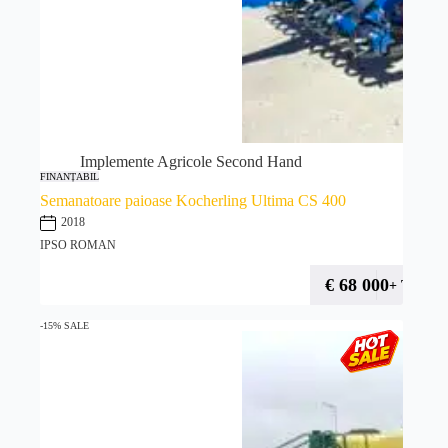
Implemente Agricole Second Hand
FINANȚABIL
Semanatoare paioase Kocherling Ultima CS 400
2018
IPSO ROMAN
€
68 000
+ TVA
-15% SALE