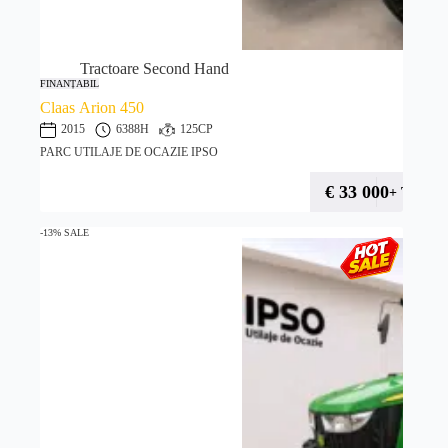
Tractoare Second Hand
FINANȚABIL
Claas Arion 450
2015
6388H
125CP
PARC UTILAJE DE OCAZIE IPSO
€
33 000
+ TVA
-13% SALE