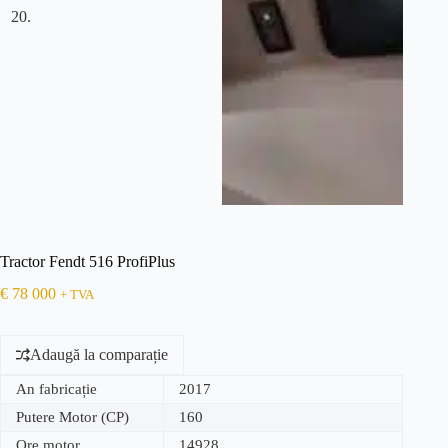
Tractor Fendt 516 ProfiPlus
€
78 000
+ TVA
Adaugă la comparație
An fabricație
2017
Putere Motor (CP)
160
Ore motor
14928