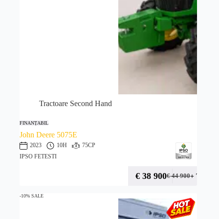
Tractoare Second Hand
FINANȚABIL
John Deere 5075E
2023
10H
75CP
IPSO FETESTI
€
38 900
+ TVA
€
44 900
-10% SALE