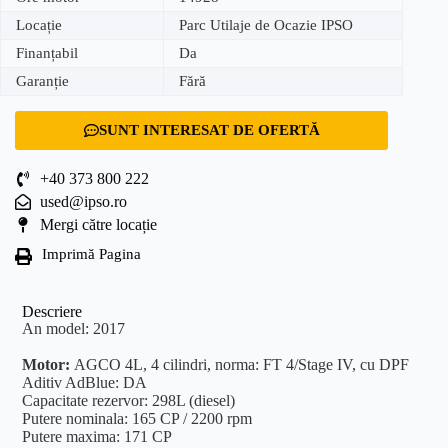
Locație
Parc Utilaje de Ocazie IPSO
Finanțabil
Da
Garanție
Fără
SUNT INTERESAT DE OFERTĂ
+40 373 800 222
used@ipso.ro
Mergi către locație
Imprimă Pagina
Descriere
An model: 2017
Motor:
AGCO 4L, 4 cilindri, norma: FT 4/Stage IV, cu DPF
Aditiv AdBlue: DA
Capacitate rezervor: 298L (diesel)
Putere nominala: 165 CP / 2200 rpm
Putere maxima: 171 CP