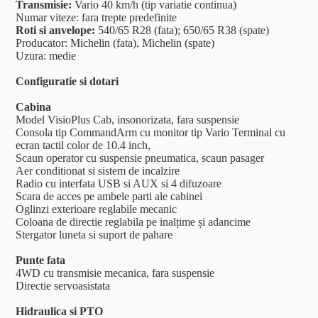
Transmisie:
Vario 40 km/h (tip variatie continua)
Numar viteze: fara trepte predefinite
Roti si anvelope:
540/65 R28 (fata); 650/65 R38 (spate)
Producator: Michelin (fata), Michelin (spate)
Uzura: medie
Configuratie si dotari
Cabina
Model VisioPlus Cab, insonorizata, fara suspensie
Consola tip CommandArm cu monitor tip Vario Terminal cu
ecran tactil color de 10.4 inch,
Scaun operator cu suspensie pneumatica, scaun pasager
Aer conditionat si sistem de incalzire
Radio cu interfata USB si AUX si 4 difuzoare
Scara de acces pe ambele parti ale cabinei
Oglinzi exterioare reglabile mecanic
Coloana de directie reglabila pe inalțime și adancime
Stergator luneta si suport de pahare
Punte fata
4WD cu transmisie mecanica, fara suspensie
Directie servoasistata
Hidraulica si PTO