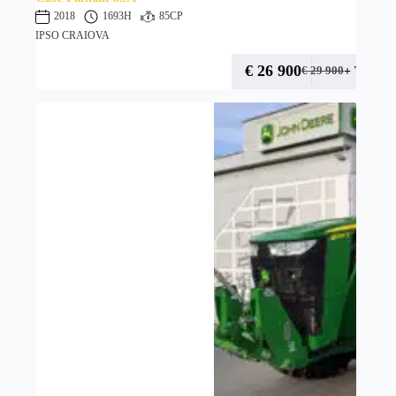
2018
1693H
85CP
IPSO CRAIOVA
€
26 900
+ TVA
€
29 900