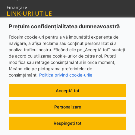
Finanțare
LINK-URI UTILE
Cariere
Prețuim confidențialitatea dumneavoastră
Politica cookies
Folosim cookie-uri pentru a vă îmbunătăți experiența de
Politica de confidentialitate
navigare, a afișa reclame sau conținut personalizat și a
analiza traficul nostru. Făcând clic pe „Acceptă tot”, sunteți
Notificare privind colectarea datelor cu caracter
de acord cu utilizarea cookie-urilor de către noi. Puteți
personal
CONTACT
modifica sau retrage consimțământul în orice moment,
făcând clic pe pictograma preferințelor de
Adresa: Şos. Bucureşti-Târgovişte, NR. 174 D,
consimțământ.
Politica privind cookie-urile
Mogoşoaia, Jud. Ilfov, Cod poștal: 077135
Telefon: +40 373 800 222
Acceptă tot
Email: used@ipso.ro
Personalizare
Respingeți tot