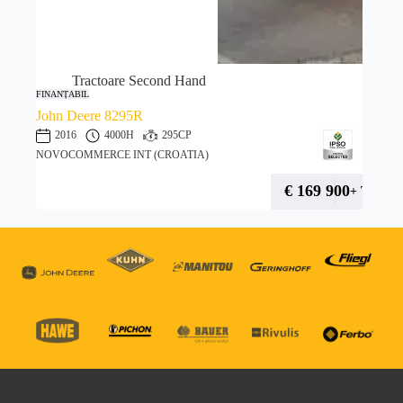
Tractoare Second Hand
FINANȚABIL
John Deere 8295R
2016
4000H
295CP
NOVOCOMMERCE INT (CROATIA)
€
169 900
+ TVA