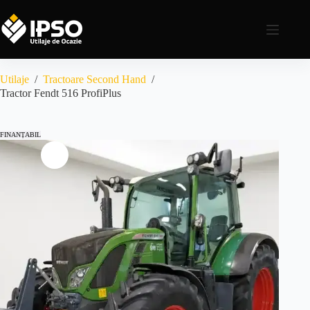
Utilaje
/
Tractoare Second Hand
/
Tractor Fendt 516 ProfiPlus
FINANȚABIL