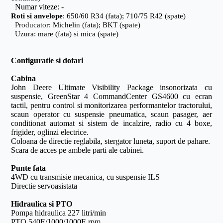
Numar viteze: -
Roti si anvelope
: 650/60 R34 (fata); 710/75 R42 (spate)
Producator: Michelin (fata); BKT (spate)
Uzura: mare (fata) si mica (spate)
Configuratie si dotari
Cabina
John Deere Ultimate Visibility Package insonorizata cu
suspensie, GreenStar 4 CommandCenter GS4600 cu ecran
tactil, pentru control si monitorizarea performantelor tractorului,
scaun operator cu suspensie pneumatica, scaun pasager, aer
conditionat automat si sistem de incalzire, radio cu 4 boxe,
frigider, oglinzi electrice.
Coloana de directie reglabila, stergator luneta, suport de pahare.
Scara de acces pe ambele parti ale cabinei.
Punte fata
4WD cu transmisie mecanica, cu suspensie ILS
Directie servoasistata
Hidraulica si PTO
Pompa hidraulica 227 litri/min
PTO 540E/1000/1000E rpm