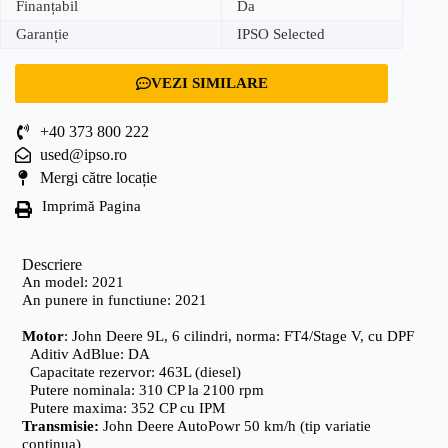
Finanțabil
Da
Garanție
IPSO Selected
VEZI SIMILARE
+40 373 800 222
used@ipso.ro
Mergi către locație
Imprimă Pagina
Descriere
An model: 2021
An punere in functiune: 2021
Motor
: John Deere 9L, 6 cilindri, norma: FT4/Stage V, cu DPF
Aditiv AdBlue: DA
Capacitate rezervor: 463L (diesel)
Putere nominala: 310 CP la 2100 rpm
Putere maxima: 352 CP cu IPM
Transmisie:
John Deere AutoPowr
50 km/h (tip variatie
continua)