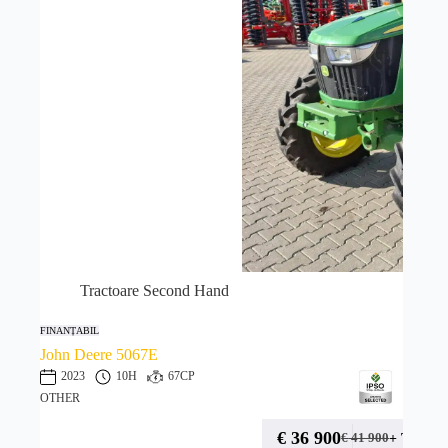
Tractoare Second Hand
FINANȚABIL
John Deere 5067E
2023
10H
67CP
OTHER
€
36 900
+ TVA
€
41 900