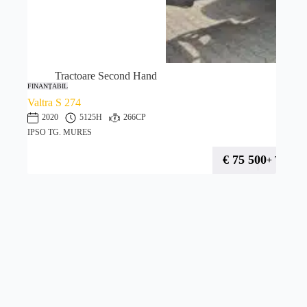
Tractoare Second Hand
FINANȚABIL
Valtra S 274
2020
5125H
266CP
IPSO TG. MURES
€
75 500
+ TVA