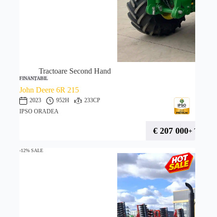
Tractoare Second Hand
FINANȚABIL
John Deere 6R 215
2023
952H
233CP
IPSO ORADEA
€
207 000
+ TVA
-12% SALE