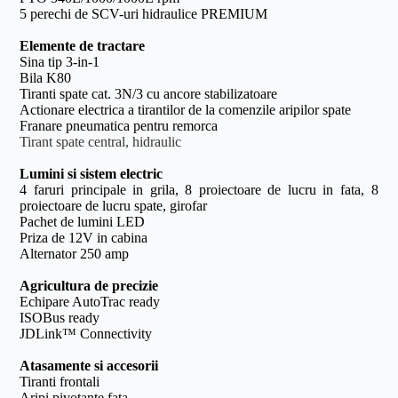
5 perechi de SCV-uri hidraulice PREMIUM
Elemente de tractare
Sina tip 3-in-1
Bila K80
Tiranti spate cat. 3N/3 cu ancore stabilizatoare
Actionare electrica a tirantilor de la comenzile aripilor spate
Franare pneumatica pentru remorca
Tirant spate central, hidraulic
Lumini si sistem electric
4 faruri principale in grila, 8 proiectoare de lucru in fata, 8
proiectoare de lucru spate, girofar
Pachet de lumini LED
Priza de 12V in cabina
Alternator 250 amp
Agricultura de precizie
Echipare AutoTrac ready
ISOBus ready
JDLink™ Connectivity
Atasamente si accesorii
Tiranti frontali
Aripi pivotante fata