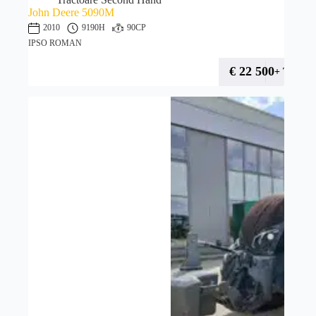
John Deere 5090M
2010
9190H
90CP
IPSO ROMAN
€
22 500
+ TVA