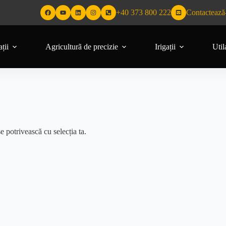
+40 373 800 222
Contactează
ții
Agriculturã de precizie
Irigații
Util
e potrivească cu selecția ta.