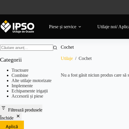
Piese și service
Utilaje noi/ Aplica
Cochet
Utilaje
/
Cochet
Categorii
Tractoare
Nu a fost găsit niciun produs care să s
Combine
Alte utilaje motorizate
Implemente
Echipamente irigații
Accesorii și piese
Filtrează produsele
Închide
Aplică