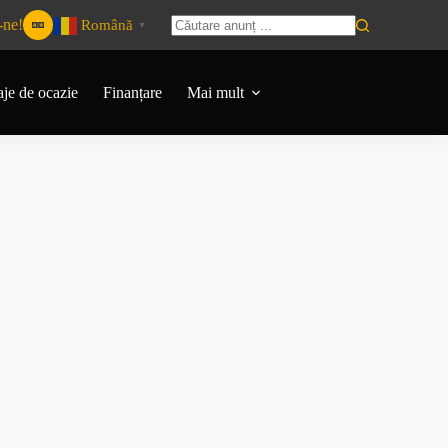
-ne!
Română
▼
aje de ocazie
Finanțare
Mai mult