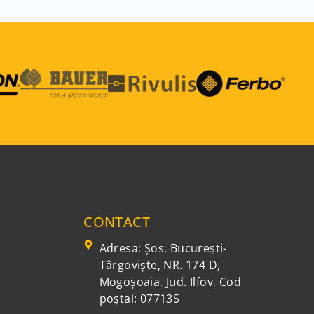
CONTACT
Adresa: Şos. Bucureşti-
Târgovişte, NR. 174 D,
Mogoşoaia, Jud. Ilfov, Cod
poștal: 077135