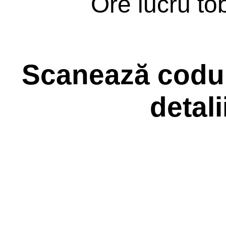
Ore lucru to
Scanează codul 
detali