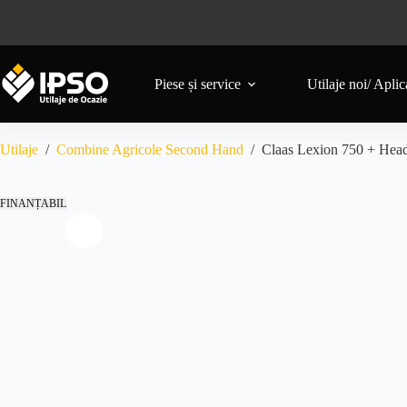
Piese și service
Utilaje noi/ Aplica
Utilaje
/
Combine Agricole Second Hand
/
Claas Lexion 750 + Head
FINANȚABIL