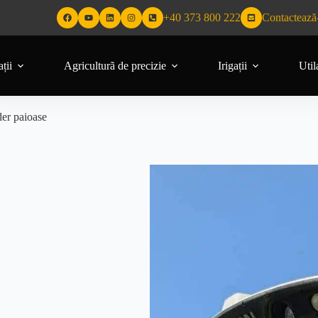
+40 373 800 222
Contactează
ții
Agriculturã de precizie
Irigații
Util
er paioase