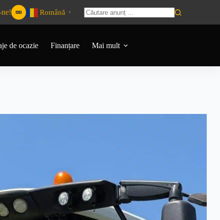
-ne!
Română
▼
aje de ocazie
Finanțare
Mai mult