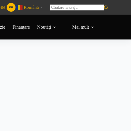
-ne!
Română
▼
zie
Finanțare
Noutăți
Mai mult