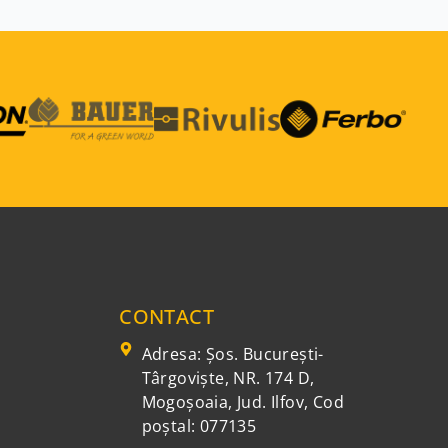
CONTACT
Adresa: Şos. Bucureşti-
Târgovişte, NR. 174 D,
Mogoşoaia, Jud. Ilfov, Cod
poștal: 077135