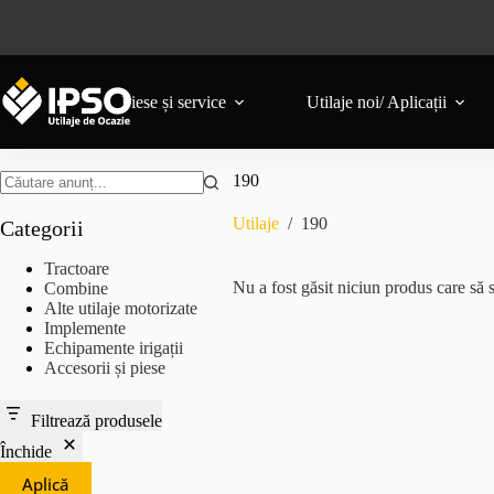
Piese și service
Utilaje noi/ Aplicații
190
Utilaje
/
190
Categorii
Tractoare
Nu a fost găsit niciun produs care să s
Combine
Alte utilaje motorizate
Implemente
Echipamente irigații
Accesorii și piese
Filtrează produsele
Închide
Aplică