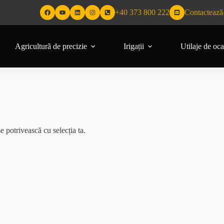
+40 373 800 222
Contactează
Agriculturã de precizie
Irigații
Utilaje de oca
e potrivească cu selecția ta.