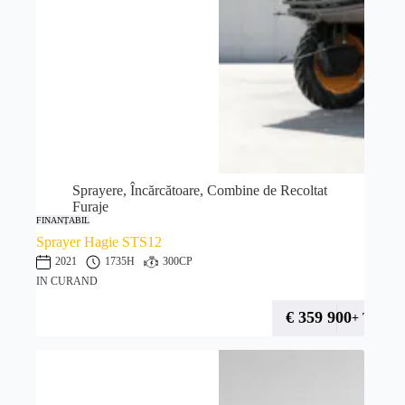
Sprayere, Încărcătoare, Combine de Recoltat
Furaje
FINANȚABIL
Sprayer Hagie STS12
2021
1735H
300CP
IN CURAND
€
359 900
+ TVA