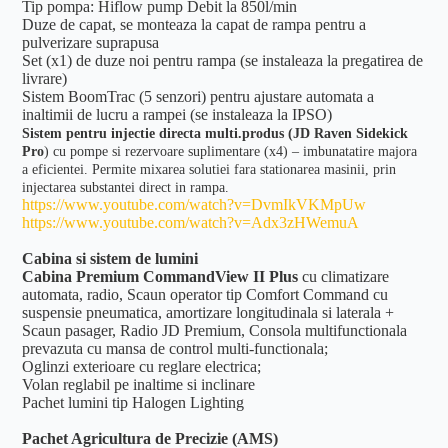
Tip pompa: Hiflow pump Debit la 850l/min
Duze de capat, se monteaza la capat de rampa pentru a
pulverizare suprapusa
Set (x1) de duze noi pentru rampa (se instaleaza la pregatirea de
livrare)
Sistem BoomTrac (5 senzori) pentru ajustare automata a
inaltimii de lucru a rampei (se instaleaza la IPSO)
Sistem pentru injectie directa multi.produs (JD Raven Sidekick
Pro
) cu pompe si rezervoare suplimentare (x4) – imbunatatire majora
a eficientei. Permite mixarea solutiei fara stationarea masinii, prin
injectarea substantei direct in rampa.
https://www.youtube.com/watch?v=DvmIkVKMpUw
https://www.youtube.com/watch?v=Adx3zHWemuA
Cabina si sistem de lumini
Cabina Premium CommandView II Plus
cu climatizare
automata, radio, Scaun operator tip Comfort Command cu
suspensie pneumatica, amortizare longitudinala si laterala +
Scaun pasager, Radio JD Premium, Consola multifunctionala
prevazuta cu mansa de control multi-functionala;
Oglinzi exterioare cu reglare electrica;
Volan reglabil pe inaltime si inclinare
Pachet lumini tip Halogen Lighting
Pachet Agricultura de Precizie (AMS)