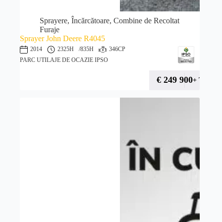
Sprayere, Încărcătoare, Combine de Recoltat
Furaje
Sprayer John Deere R4045
2014
2325H
/835H
346CP
PARC UTILAJE DE OCAZIE IPSO
€
249 900
+ TVA