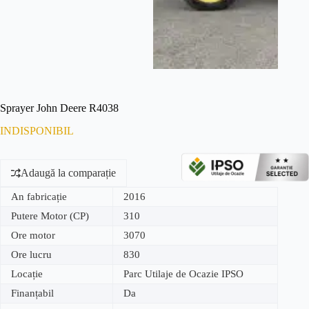
Sprayer John Deere R4038
INDISPONIBIL
Adaugă la comparație
An fabricație
2016
Putere Motor (CP)
310
Ore motor
3070
Ore lucru
830
Locație
Parc Utilaje de Ocazie IPSO
Finanțabil
Da