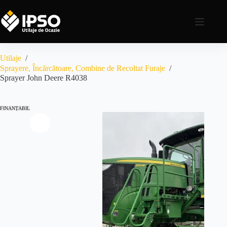
Utilaje
/
Sprayere, Încărcătoare, Combine de Recoltat Furaje
/
Sprayer John Deere R4038
FINANȚABIL