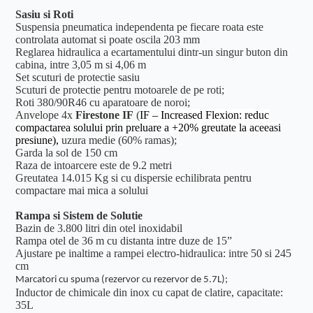
Sasiu si Roti
Suspensia pneumatica independenta pe fiecare roata este
controlata automat si poate oscila 203 mm
Reglarea hidraulica a ecartamentului dintr-un singur buton din
cabina, intre 3,05 m si 4,06 m
Set scuturi de protectie sasiu
Scuturi de protectie pentru motoarele de pe roti;
Roti 380/90R46 cu aparatoare de noroi;
Anvelope 4x
Firestone IF
(
IF – Increased Flexion: reduc
compactarea solului prin preluare a +20% greutate la aceeasi
presiune),
uzura medie (60% ramas);
Garda la sol de 150 cm
Raza de intoarcere este de 9.2 metri
Greutatea 14.015 Kg si cu dispersie echilibrata pentru
compactare mai mica a solului
Rampa si Sistem de Solutie
Bazin de 3.800 litri din otel inoxidabil
Rampa otel de 36 m cu distanta intre duze de 15”
Ajustare pe inaltime a rampei electro-hidraulica: intre 50 si 245
cm
Marcatori cu spuma (rezervor cu rezervor de 5.7L);
Inductor de chimicale din inox cu capat de clatire, capacitate:
35L