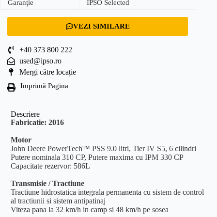
Garanție
IPSO Selected
VEZI SIMILARE
+40 373 800 222
used@ipso.ro
Mergi către locație
Imprimă Pagina
Descriere
Fabricatie: 2016
Motor
John Deere PowerTech™ PSS 9.0 litri, Tier IV S5, 6 cilindri
Putere nominala 310 CP, Putere maxima cu IPM 330 CP
Capacitate rezervor: 586L
Transmisie / Tractiune
Tractiune hidrostatica integrala permanenta cu sistem de control
al tractiunii si sistem antipatinaj
Viteza pana la 32 km/h in camp si 48 km/h pe sosea