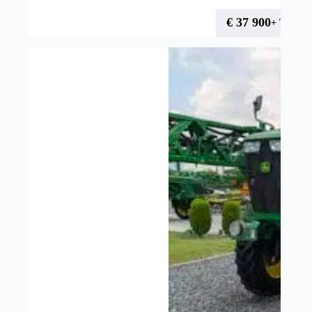
€
37 900
+ TVA