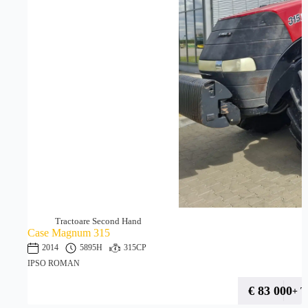
Tractoare Second Hand
Case Magnum 315
2014
5895H
315CP
IPSO ROMAN
€
83 000
+ 