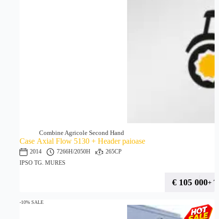
Combine Agricole Second Hand
Case Axial Flow 5130 + Header paioase
2014
7266H
/2050H
265CP
IPSO TG. MURES
€
105 000
+ 
-10% SALE