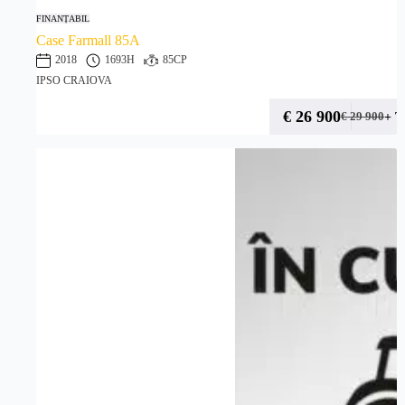
FINANȚABIL
Case Farmall 85A
2018
1693H
85CP
IPSO CRAIOVA
€
26 900
+ 
€
29 900