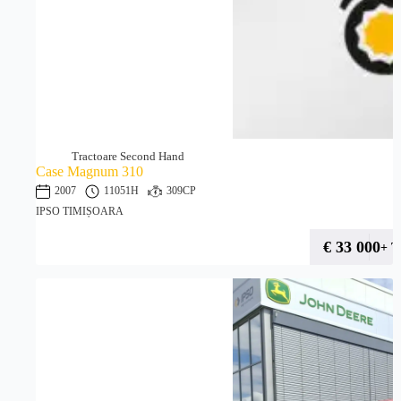
Tractoare Second Hand
Case Magnum 310
2007
11051H
309CP
IPSO TIMIȘOARA
€
33 000
+ 