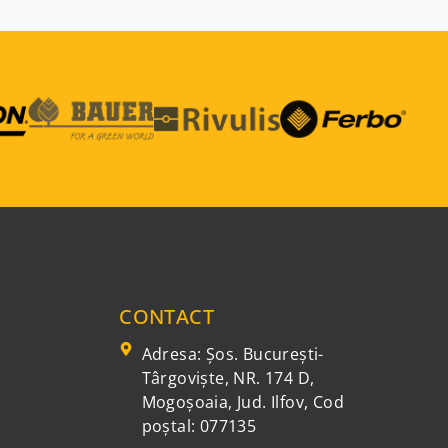
CONTACT
Adresa: Şos. Bucureşti-
Târgovişte, NR. 174 D,
Mogoşoaia, Jud. Ilfov, Cod
poștal: 077135