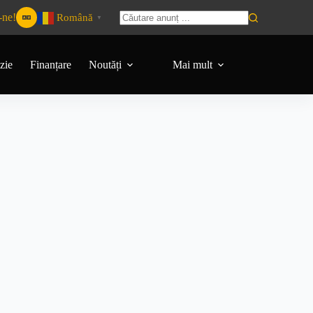
-ne!
Română
▼
zie
Finanțare
Noutăți
Mai mult