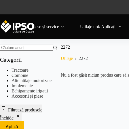
Piese și service
Utilaje noi/ Aplicații
2272
Utilaje
/
2272
Categorii
Tractoare
Nu a fost găsit niciun produs care să s
Combine
Alte utilaje motorizate
Implemente
Echipamente irigații
Accesorii și piese
Filtrează produsele
Închide
Aplică