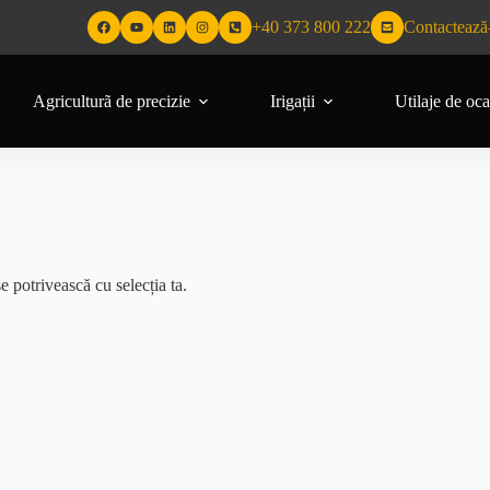
+40 373 800 222
Contactează
Agriculturã de precizie
Irigații
Utilaje de oca
e potrivească cu selecția ta.