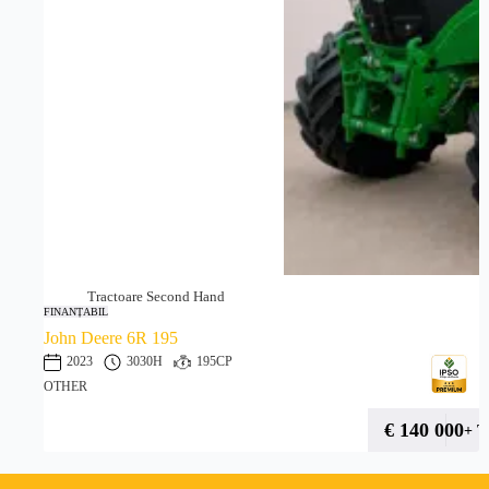
Tractoare Second Hand
FINANȚABIL
John Deere 6R 195
2023
3030H
195CP
OTHER
€
140 000
+ 