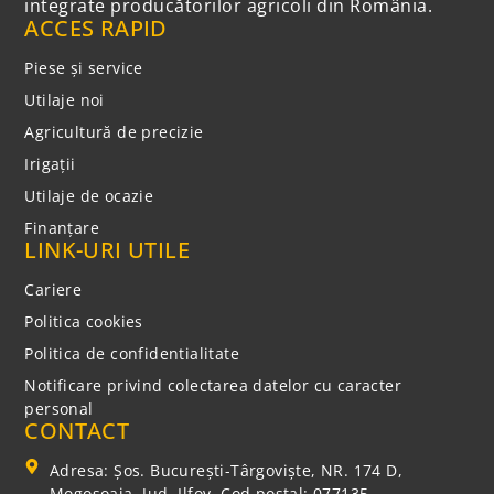
integrate producătorilor agricoli din România.
ACCES RAPID
Piese și service
Utilaje noi
Agricultură de precizie
Irigații
Utilaje de ocazie
Finanțare
LINK-URI UTILE
Cariere
Politica cookies
Politica de confidentialitate
Notificare privind colectarea datelor cu caracter
personal
CONTACT
Adresa: Şos. Bucureşti-Târgovişte, NR. 174 D,
Mogoşoaia, Jud. Ilfov, Cod poștal: 077135