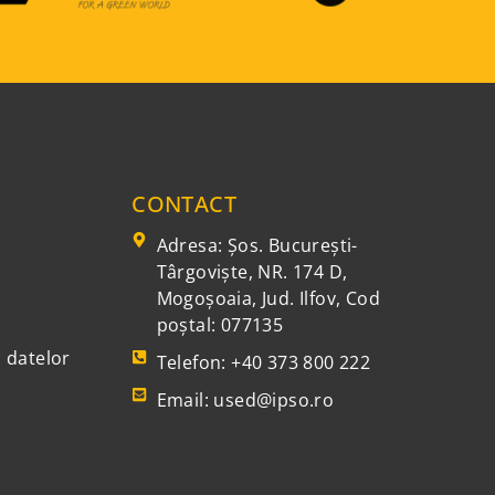
CONTACT
Adresa: Şos. Bucureşti-
Târgovişte, NR. 174 D,
Mogoşoaia, Jud. Ilfov, Cod
poștal: 077135
a datelor
Telefon: +40 373 800 222
Email: used@ipso.ro