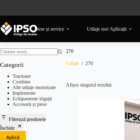
Piese și service
Utilaje noi/ Aplicații
270
Utilaje
/
270
Categorii
Tractoare
Combine
Afișez singurul rezultat
Alte utilaje motorizate
Implemente
Echipamente irigații
Accesorii și piese
Filtrează produsele
Închide
Aplică