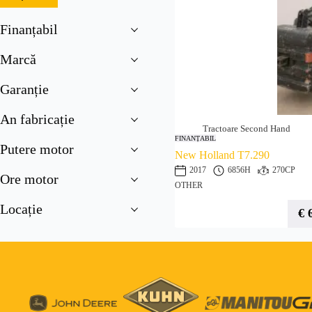
Finanțabil
Marcă
Garanție
An fabricație
Tractoare Second Hand
FINANȚABIL
Putere motor
New Holland T7.290
2017
6856H
270CP
Ore motor
OTHER
Locație
€
6