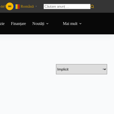
-ne!
Română
▼
zie
Finanțare
Noutăți
Mai mult